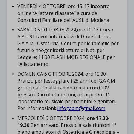
VENERDÌ 4 OTTOBRE,
ore 15-17
incontro
online “Allattare rilassate” a cura dei
Consultori Familiare dell’AUSL di Modena
SABATO 5 OTTOBRE 2024,
ore 10-13
Corso
A.Pio 91 tavoli informativi del Consultorio,
G.A.A.M., Ostetricia, Centro per le famiglie per
futuri e neogenitori;Letture di Nati per
Leggere;
11.30
FLASH MOB REGIONALE per
l’Allattamento
DOMENICA 6 OTTOBRE 2024,
ore 12.30:
Pranzo per festeggiare i 25 anni del G.A.A.M
gruppo aiuto allattamento materno ODV
presso il Circolo Guerzoni, a Carpi. Ore 11
laboratorio musicale per bambini e genitori.
Per informazioni:
infogaam@gmail.com
MERCOLEDÌ 9 OTTOBRE 2024,
ore 17.30-
19.30
Ben arrivato! Presso la sala riunioni 1°
piano ambulatori di Ostetricia e Ginecologia –