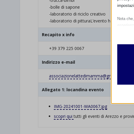
-trucca-bimbi
impostazi
-bolle di sapone
-laboratorio di riciclo creativo
Nota che, 
-laboratorio di pitturaL’evento ha il patroc
esperienz
Essen
Recapito x info
I cooki
funzio
+39 379 225 0067
second
Indirizzo e-mail
Analit
associazionelattedimamma@
gmail.com
et-edito
I cooki
informa
mhcook
Allegato 1: locandina evento
wordpre
Altri 
IMG-20241001-WA0067.jpg
wordpre
_ga
Questa 
scopri qui
tutti gli eventi di Arezzo e provi
catego
wp-sett
_ga_*
wp-sett
jetpack