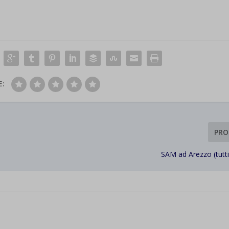
d-post*
E:
PRO
SAM ad Arezzo (tutti 