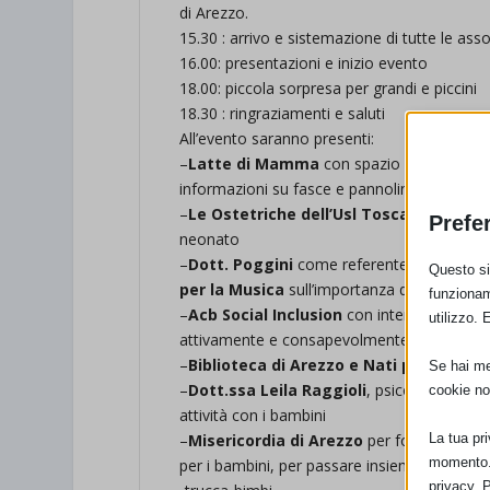
di Arezzo.
15.30 : arrivo e sistemazione di tutte le asso
16.00: presentazioni e inizio evento
18.00: piccola sorpresa per grandi e piccini
18.30 : ringraziamenti e saluti
All’evento saranno presenti:
–
Latte di Mamma
con spazio per cambio p
informazioni su fasce e pannolini lavabili a 
–
Le Ostetriche dell’Usl Toscana Sud-Es
Prefe
neonato
–
Dott. Poggini
come referente
Unicef
per
Questo sit
per la Musica
sull’importanza della musica
funzionam
–
Acb Social Inclusion
con interpreti per p
utilizzo. 
attivamente e consapevolmente al pomerig
–
Biblioteca di Arezzo e Nati per Legge
Se hai men
–
Dott.ssa Leila Raggioli
, psicologa specia
cookie no
attività con i bambini
La tua pr
–
Misericordia di Arezzo
per fornire inform
momento. 
per i bambini, per passare insieme un bel p
privacy. 