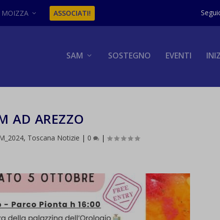
MOIZZA
ASSOCIATI!
SAM
SOSTEGNO
EVENTI
INI
M AD AREZZO
AM_2024
,
Toscana Notizie
|
0
|