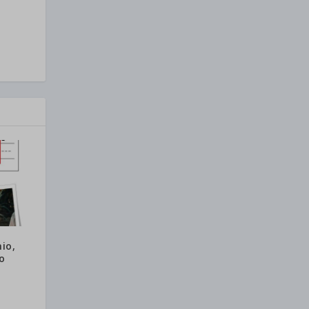
io,
o