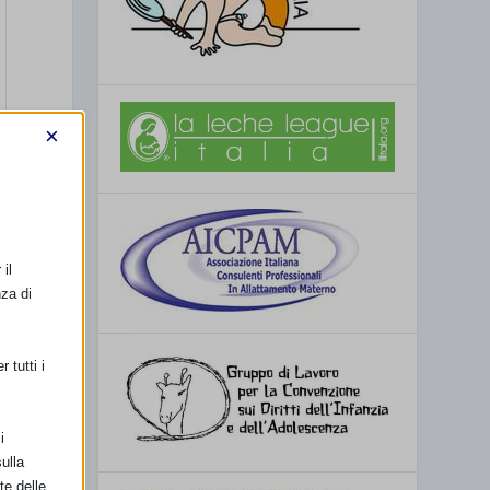
×
il
nza di
 tutti i
i
ulla
te delle