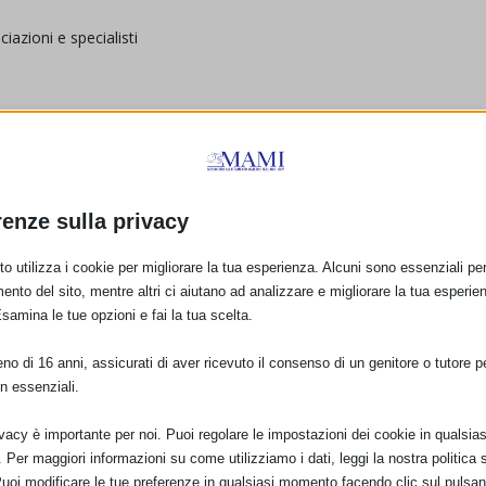
ciazioni e specialisti
annolini, spazio allattamento, informazioni per le famiglie e
cura di Selene Nocentini.
t
per fornire informazioni su parto, allattamento, gestione del
renze sulla privacy
 informazioni sull’importanza dei primi mille giorni e referente
Nati
o utilizza i cookie per migliorare la tua esperienza. Alcuni sono essenziali per 
 stessa
ento del sito, mentre altri ci aiutano ad analizzare e migliorare la tua esperie
ermettere a tutte le famiglie di poter fare domande partecipare
Esamina le tue opzioni e fai la tua scelta.
gio insieme
re
per presentare i servizi presenti e con tanti librini da leggere!
o di 16 anni, assicurati di aver ricevuto il consenso di un genitore o tutore per
lizzata in Counseling, per dare informazioni alle famiglie e fare
n essenziali.
ivacy è importante per noi. Puoi regolare le impostazioni dei cookie in qualsias
azioni sulla sicurezza per i bambiniInoltre ci saranno tante attività
Per maggiori informazioni su come utilizziamo i dati, leggi la nostra politica s
omeriggio di divertimento!
Puoi modificare le tue preferenze in qualsiasi momento facendo clic sul pulsan