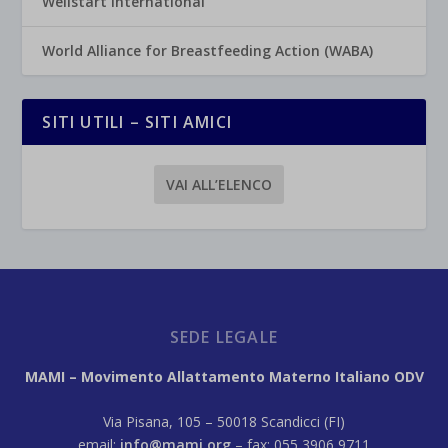
Wellstart International
World Alliance for Breastfeeding Action (WABA)
SITI UTILI – SITI AMICI
VAI ALL’ELENCO
SEDE LEGALE
MAMI – Movimento Allattamento Materno Italiano ODV
Via Pisana, 105 – 50018 Scandicci (FI)
email:
info@mami.org
– fax: 055 3906 9711