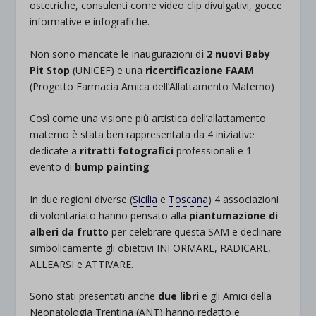
ostetriche, consulenti come video clip divulgativi, gocce
informative e infografiche.
Non sono mancate le inaugurazioni d
i 2 nuovi Baby
Pit Stop
(UNICEF) e una
ricertificazione FAAM
(Progetto Farmacia Amica dell’Allattamento Materno)
Così come una visione più artistica dell’allattamento
materno è stata ben rappresentata da 4 iniziative
dedicate a
ritratti fotografici
professionali e 1
evento di
bump painting
In due regioni diverse (
Sicilia
e
Toscana
) 4 associazioni
di volontariato hanno pensato alla
piantumazione di
alberi da frutto
per celebrare questa SAM e declinare
simbolicamente gli obiettivi INFORMARE, RADICARE,
ALLEARSI e ATTIVARE.
Il nostro resoconto
Sono stati presentati anche
due libri
e gli Amici della
Neonatologia Trentina (ANT) hanno redatto e