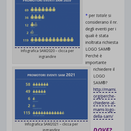
*
per
totale
si
considerano il nr.
degli eventi per i
quali è stata
inoltrata richiesta
LOGO SAM®
Infografica SAM2020 – clicca per
Perché è
ingrandire
importante
richiedere il
LOGO
SAM®?
http://mami.
org/perche-
chiedere-al-
mami-logo-
della-sam/
Infografica SAM2021 – clicca per
DOVE?
ingrandire