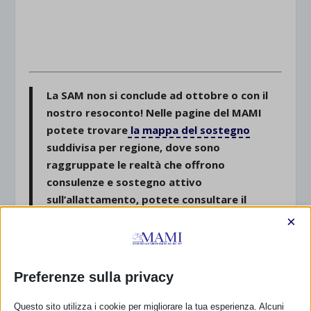
La SAM non si conclude ad ottobre o con il
nostro resoconto! Nelle pagine del MAMI
potete trovare
la mappa del sostegno
suddivisa per regione, dove sono
raggruppate le realtà che offrono
consulenze e sostegno attivo
sull’allattamento, potete consultare il
calendario eventi
dove inseriamo tutti gli
×
appuntamenti che ci vengono segnalati sulla
formazione, webinar o eventi nazionali a
tema allattamento, e nella pagina
News
Preferenze sulla privacy
dalla tua Regione
tutte Novità che
riguardano la
promozione
, la
protezione
e
Questo sito utilizza i cookie per migliorare la tua esperienza. Alcuni