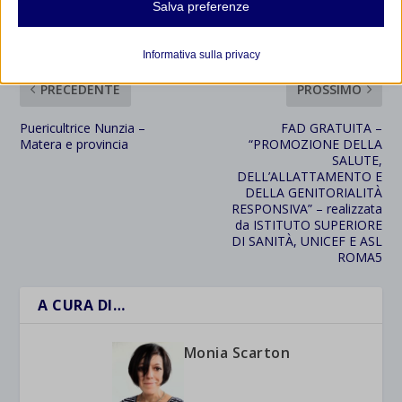
VALUTARE:
Salva preferenze
Analitici
et-editor-available-post-*
I cookie di statistica raccolgono informazioni sull'utilizzo,
Informativa sulla privacy
consentendoci di ottenere informazioni su come i visitatori
mhcookie
interagiscono con il nostro sito web.
PRECEDENTE
PROSSIMO
wordpress_logged_in_*
Mostra dettagli
Puericultrice Nunzia –
FAD GRATUITA –
wordpress_test_cookie
Altri servizi
Matera e provincia
“PROMOZIONE DELLA
SALUTE,
_ga
Questa categoria include tutti i cookie, i domini e i servizi che non
wp-settings-*
DELL’ALLATTAMENTO E
rientrano nelle altre categorie specifiche o che non sono stati
_ga_*
DELLA GENITORIALITÀ
wp-settings-time-*
esplicitamente categorizzati.
RESPONSIVA” – realizzata
jetpackState[message]
da ISTITUTO SUPERIORE
Mostra dettagli
DI SANITÀ, UNICEF E ASL
ROMA5
et-saved-post*
A CURA DI…
wpc*
Monia Scarton