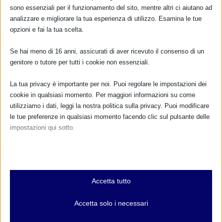
il
sostegno dell’allattamento
, nelle varie
sono essenziali per il funzionamento del sito, mentre altri ci aiutano ad
regioni di Italia di cui veniamo a conoscenza.
analizzare e migliorare la tua esperienza di utilizzo. Esamina le tue
opzioni e fai la tua scelta.
Il nostro resoconto
Per tutti il resto, scriveteci a
Se hai meno di 16 anni, assicurati di aver ricevuto il consenso di un
info@mami.org
❤️
genitore o tutore per tutti i cookie non essenziali.
La tua privacy è importante per noi. Puoi regolare le impostazioni dei
In copertina, attestato di partecipazione della WABA per
cookie in qualsiasi momento. Per maggiori informazioni su come
il MAMI.
utilizziamo i dati, leggi la nostra politica sulla privacy. Puoi modificare
le tue preferenze in qualsiasi momento facendo clic sul pulsante delle
impostazioni qui sotto.
Nota che, se scegli di disabilitare alcuni tipi di cookie, questo potrebbe
CONDIVIDERE:
influire sulla tua esperienza del sito e sui servizi che possiamo offrire.
Essenziali
Accetta tutto
I cookie e i servizi essenziali abilitano le funzioni di base e sono
necessari per il corretto funzionamento del sito web. Questi cookie
Accetta solo i necessari
e servizi non richiedono il consenso dell'utente secondo il GDPR.
Mostra dettagli