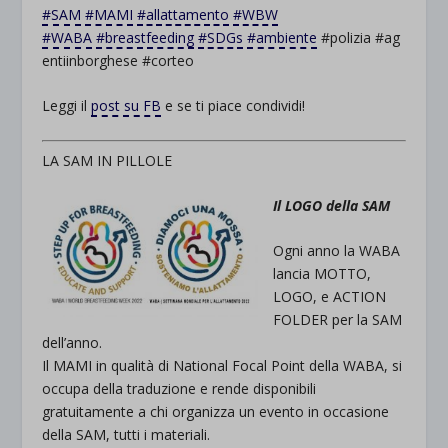
rientrano nelle altre categorie specifiche o che non sono stati
#
SAM
#
MAMI
#
allattamento
#
WBW
_ga_*
wp-settings-time-*
esplicitamente categorizzati.
#
WABA
#
breastfeeding
#
SDGs
#
ambiente
#
polizia
#
ag
jetpackState[message]
entiinborghese
#
corteo
Mostra dettagli
Leggi il
post su FB
e se ti piace condividi!
et-saved-post*
wpc*
LA SAM IN PILLOLE
Il LOGO della SAM
Ogni anno la WABA
lancia MOTTO,
LOGO, e ACTION
FOLDER per la SAM
dell’anno.
Il MAMI in qualità di National Focal Point della WABA, si
occupa della traduzione e rende disponibili
gratuitamente a chi organizza un evento in occasione
della SAM, tutti i materiali.