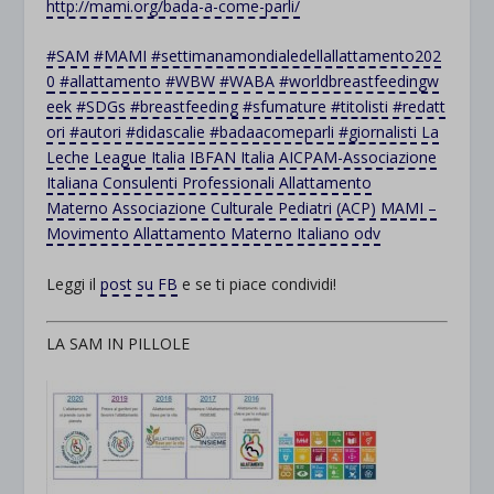
http://mami.org/bada-a-come-parli/
#
SAM
#
MAMI
#
settimanamondialedellallattamento202
0
#
allattamento
#
WBW
#
WABA
#
worldbreastfeedingw
eek
#
SDGs
#
breastfeeding
#
sfumature
#
titolisti
#
redatt
ori
#
autori
#
didascalie
#
badaacomeparli
#
giornalisti
La
Leche League Italia
IBFAN Italia
AICPAM-Associazione
Italiana Consulenti Professionali Allattamento
Materno
Associazione Culturale Pediatri (ACP)
MAMI –
Movimento Allattamento Materno Italiano odv
Leggi il
post su FB
e se ti piace condividi!
LA SAM IN PILLOLE