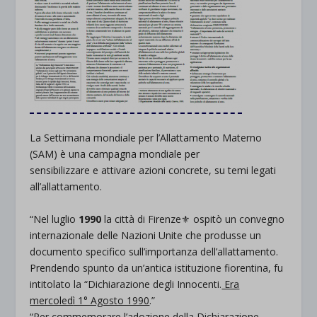
La Settimana mondiale per l’Allattamento Materno
(
S
AM
) è una campagna mondiale per
sensibilizzare
e
attivare
azioni concrete, su temi legati
all’
allattamento
.
“Nel luglio
1990
la città di
Firenze
⚜️
ospitò un convegno
internazionale delle
Nazioni
Unite
che produsse un
documento specifico sull’importanza dell’allattamento.
Prendendo spunto da un’antica istituzione fiorentina, fu
intitolato la “
Dichiarazione
degli
Innocenti
.
Era
mercoled
ì 1° Agosto 1990
.”
“Per commemorare l’adozione della
Dichiarazione