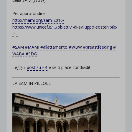
della
SAM
(
WBW
)
Per approfondire
http://mami.org/sam-2016/
https://www.unicef.it/…/obiettivi-di-sviluppo-sostenibile-
e…
#
SAM
#
MAMI
#
allattamento
#
WBW
#
breastfeeding
#
WABA
#
SDG
Leggi il
post su FB
e se ti piace condividi!
LA SAM IN PILLOLE