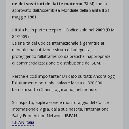
ne
dei
sostituti
del l
atte
materno
(SLM) che fu
approvato dall’
Assemblea
Mondiale
della
Sanità
Il 21
maggio
1981
L’Italia ha in parte recepito Il Codice solo nel
2009
(D.M.
82/2009)
La finalità del Codice Internazionale è garantire ai
neonati una
nutrizione
sicura
ed
adeguata
,
proteggendo l’allattamento da
pratiche
inappr
op
riate
di
commercializzazione
e
distribuzione
dei SLM.
Perché è così importante? Un dato su tutti: Ancora oggi
l’allattamento potrebbe salvare la vita di 820.000
bambini sotto i 5 anni, ogni anno, nel mondo.
Sul
rispetto
,
applicazione
e
monitoraggio
del Codice
Internazionale vigila, dalla sua nascita, l’International
Baby Food Action Network:
IBFAN
IBFAN Italia