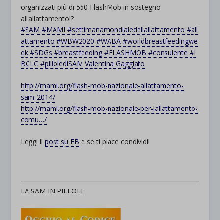
organizzati più di 550
FlashMob
in sostegno
all’allattamento!
?
#
SAM
#
MAMI
#
settimanamondialedellallattamento
#
all
attamento
#
WBW2020
#
WABA
#
worldbreastfeedingwe
ek
#
SDGs
#
breastfeeding
#
FLASHMOB
#
consulente
#
I
BCLC
#
pillolediSAM
Valentina Gaggiato
http://mami.org/flash-mob-nazionale-allattamento-
sam-2014/
http://mami.org/flash-mob-nazionale-per-lallattamento-
comu…/
Leggi il
post su FB
e se ti piace condividi!
LA SAM IN PILLOLE