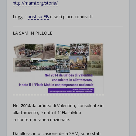
http://mami.org/storia/
Leggi il
post su FB
e se ti piace condividi!
LA SAM IN PILLOLE
Nel
2014
d
a un’idea di Valentina,
consulente
in
allattamento, è nato il 1°FlashMob
in
contemporanea
nazionale.
Da allora, in occasione della SAM, sono stati