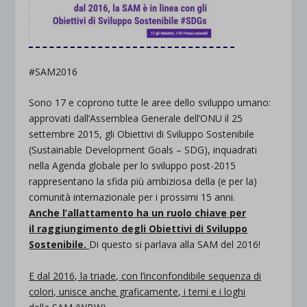
#
SAM2016
Sono 17 e coprono tutte le aree dello sviluppo umano:
approvati dall’Assemblea Generale dell’ONU il 25
settembre 2015, gli Obiettivi di Sviluppo Sostenibile
(Sustainable Development Goals – SDG), inquadrati
nella Agenda globale per lo sviluppo post-2015
rappresentano la sfida più ambiziosa della (e per la)
comunità internazionale per i prossimi 15 anni.
Anche l’
allattam
e
nto
ha un
ruolo
chiav
e
per
il
raggiungimento
degli
Obiettivi
di
Sviluppo
Sostenibile
.
Di questo si parlava alla SAM del 2016!
E dal 2016, la triade, con l’inconfondibile sequenza di
colori, unisce anche graficamente, i temi e i loghi