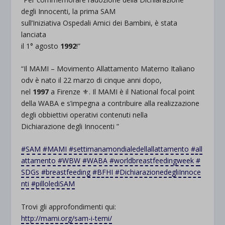
degli
Inno
c
enti
, la prima SAM
sull’Iniziativa
Ospedali
Amici
dei
Bambin
i
, è stata
lanciata
il 1° agosto
1992
!”
“Il MAMI – Movimento Allattamento Materno Italiano
odv è nato il 22 marzo di cinque anni dopo,
nel
1997
a
Firenze
⚜️
. Il MAMI è il National focal point
della WABA e s’impegna a contribuire alla realizzazione
degli obbiettivi operativi contenuti nella
Dichiarazione
degli
Innocenti
”
#
SAM
#
MAMI
#
settimanamondialedellallattamento
#
all
attamento
#
WBW
#
WABA
#
worldbreastfeedingweek
#
SDGs
#
breastfeeding
#
BFHI
#
DichiarazionedegliInnoce
nti
#
pillolediSAM
Trovi gli approfondimenti qui:
http://mami.org/sam-i-temi/