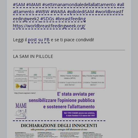
#
SAM
#
MAMI
#
settimanamondialedellallattamento
#
all
attamento
#
WBW
#
WABA
#
pillolediSAM
#
worldbreastf
eedingweek2
#
SDGs
#
breastfeeding
https://worldbreastfeedingweek.org/
Leggi il
post su FB
e se ti piace condividi!
LA SAM IN PILLOLE