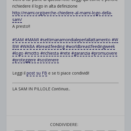
richiedere il logo in alta definizione
http://mami.org/perche-chiedere-al-mami-logo-della-
sam/
A presto!!
#
SAM
#
MAMI
#
settimanamondialeperlallattamento
#
W
BW
#
WABA
#
breastfeeding
#
worldbreastfeedingweek
#
logo
#
motto
#
richiesta
#
rete
#
garanzia
#
promuovere
#
proteggere
#
sostenere
Leggi il
post su FB
e se ti piace condividi!
LA SAM IN PILLOLE
Continua..
CONDIVIDERE: