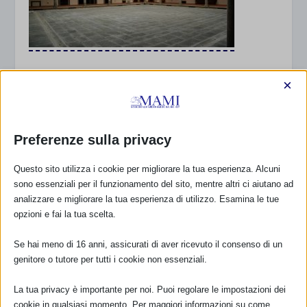
#
SAM1997
×
LA SAM del 1997 fu la prima per il MAMI,
Associazione fondata il 22 marzo proprio di
quell’anno a Firenze.
Preferenze sulla privacy
Tra gli eventi organizzati a Firenze ci fu “
la
passeggiata per l’allattamento
“.
Ancora non
Questo sito utilizza i cookie per migliorare la tua esperienza. Alcuni
esistevano i Flashmob
!! Partendo dall’Istituto degli
sono essenziali per il funzionamento del sito, mentre altri ci aiutano ad
Innocenti in piazza SS. Annunziata, luogo simbolo
analizzare e migliorare la tua esperienza di utilizzo. Esamina le tue
opzioni e fai la tua scelta.
perché proprio tra le sue mura fu firmata la
Dichiarazione degli Innocenti nel 1990, il corteo passó
Se hai meno di 16 anni, assicurati di aver ricevuto il consenso di un
per le vie principali della città e terminó in Piazza della
genitore o tutore per tutti i cookie non essenziali.
Signoria davanti a Palazzo Vecchio.
La tua privacy è importante per noi. Puoi regolare le impostazioni dei
A quella camminata parteciparono oltre agli
cookie in qualsiasi momento. Per maggiori informazioni su come