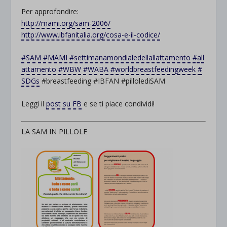
Per approfondire:
http://mami.org/sam-2006/
http://www.ibfanitalia.org/cosa-e-il-codice/
#
SAM
#
MAMI
#
settimanamondialedellallattamento
#
all
attamento
#
WBW
#
WABA
#
worldbreastfeedingweek
#
SDGs
#breastfeeding #IBFAN #pillolediSAM
Leggi il
post su FB
e se ti piace condividi!
LA SAM IN PILLOLE