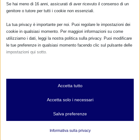
FARMACI IN ALLATTAMENTO E
Se hai meno di 16 anni, assicurati di aver ricevuto il consenso di un
GRAVIDANZA
genitore o tutore per tutti i cookie non essenziali.
NUMERO VERDE GRATUITO
La tua privacy è importante per noi. Puoi regolare le impostazioni dei
cookie in qualsiasi momento. Per maggiori informazioni su come
800.883300
utilizziamo i dati, leggi la nostra politica sulla privacy. Puoi modificare
le tue preferenze in qualsiasi momento facendo clic sul pulsante delle
Maggiori informazioni
impostazioni qui sotto.
Nota che, se scegli di disabilitare alcuni tipi di cookie, questo potrebbe
RIMANI AGGIORNATO
influire sulla tua esperienza del sito e sui servizi che possiamo offrire.
Essenziali
Accetta tutto
I cookie e i servizi essenziali abilitano le funzioni di base e sono
necessari per il corretto funzionamento del sito web. Questi cookie
... oppure inserisci i tuoi dati:
Accetta solo i necessari
e servizi non richiedono il consenso dell'utente secondo il GDPR.
Nome:
Mostra dettagli
Salva preferenze
Analitici
et-editor-available-post-*
Cognome:
I cookie di statistica raccolgono informazioni sull'utilizzo,
Informativa sulla privacy
consentendoci di ottenere informazioni su come i visitatori
mhcookie