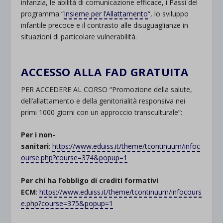
infanzia, le abilità di comunicazione efficace, i Passi del
programma “
Insieme per l’Allattamento
“, lo sviluppo
infantile precoce e il contrasto alle disuguaglianze in
situazioni di particolare vulnerabilità.
.
ACCESSO ALLA FAD GRATUITA
PER ACCEDERE AL CORSO “Promozione della salute,
dell’allattamento e della genitorialità responsiva nei
primi 1000 giorni con un approccio transculturale”:
Per i non-
sanitari
:
https://www.eduiss.it/theme/tcontinuum/infoc
ourse.php?course=374&popup=1
Per chi ha l’obbligo di crediti formativi
ECM
:
https://www.eduiss.it/theme/tcontinuum/infocours
e.php?course=375&popup=1