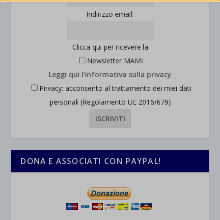
interagiscono con il nostro sito web.
wordpress_logged_in_*
Indirizzo email:
Mostra dettagli
wordpress_test_cookie
Altri servizi
_ga
Questa categoria include tutti i cookie, i domini e i servizi che non
Clicca qui per ricevere la
wp-settings-*
rientrano nelle altre categorie specifiche o che non sono stati
Newsletter MAMI
_ga_*
wp-settings-time-*
esplicitamente categorizzati.
Leggi qui l'informativa sulla privacy
jetpackState[message]
Mostra dettagli
Privacy: acconsento al trattamento dei miei dati
personali (Regolamento UE 2016/679)
et-saved-post*
wpc*
DONA E ASSOCIATI CON PAYPAL!