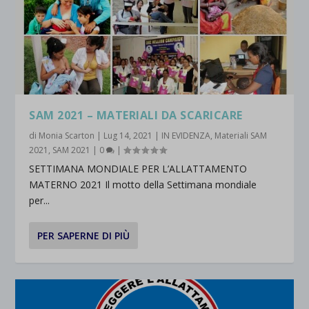
SAM 2021 – MATERIALI DA SCARICARE
di
Monia Scarton
|
Lug 14, 2021
|
IN EVIDENZA
,
Materiali SAM
2021
,
SAM 2021
|
0
|
SETTIMANA MONDIALE PER L’ALLATTAMENTO
MATERNO 2021 Il motto della Settimana mondiale
per...
PER SAPERNE DI PIÙ