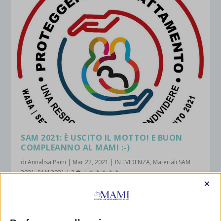
SAM 2021: È USCITO IL MOTTO! E BUON
COMPLEANNO AL MAMI :-)
di
Annalisa Paini
|
Mar 22, 2021
|
IN EVIDENZA
,
Materiali SAM
2021
,
SAM 2021
|
2
|
×
E’ uscito il motto della Settimana Mondiale
dell’Allattamento materno 2021! 24 anni fa...