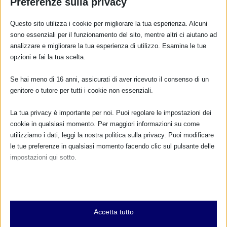
Preferenze sulla privacy
PER SAPERNE DI PIÙ
Questo sito utilizza i cookie per migliorare la tua esperienza. Alcuni
sono essenziali per il funzionamento del sito, mentre altri ci aiutano ad
analizzare e migliorare la tua esperienza di utilizzo. Esamina le tue
CALENDARIO EVENTI
opzioni e fai la tua scelta.
Se hai meno di 16 anni, assicurati di aver ricevuto il consenso di un
Non ci sono eventi
genitore o tutore per tutti i cookie non essenziali.
TUTTI GLI EVENTI
La tua privacy è importante per noi. Puoi regolare le impostazioni dei
cookie in qualsiasi momento. Per maggiori informazioni su come
utilizziamo i dati, leggi la nostra politica sulla privacy. Puoi modificare
le tue preferenze in qualsiasi momento facendo clic sul pulsante delle
FARMACI IN ALLATTAMENTO E
GRAVIDANZA
impostazioni qui sotto.
Nota che, se scegli di disabilitare alcuni tipi di cookie, questo potrebbe
NUMERO VERDE GRATUITO
influire sulla tua esperienza del sito e sui servizi che possiamo offrire.
800.883300
Essenziali
Accetta tutto
I cookie e i servizi essenziali abilitano le funzioni di base e sono
Maggiori informazioni
necessari per il corretto funzionamento del sito web. Questi cookie