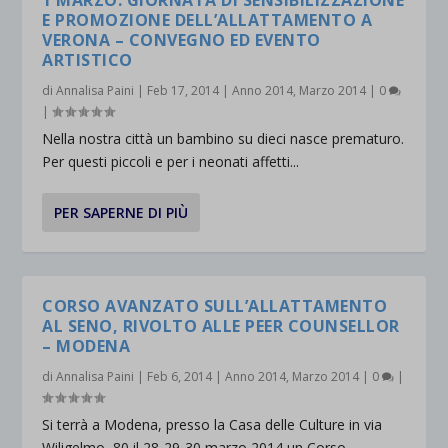
E PROMOZIONE DELL’ALLATTAMENTO A
VERONA – CONVEGNO ED EVENTO
ARTISTICO
di
Annalisa Paini
|
Feb 17, 2014
|
Anno 2014
,
Marzo 2014
|
0
|
Nella nostra città un bambino su dieci nasce prematuro.
Per questi piccoli e per i neonati affetti...
PER SAPERNE DI PIÙ
CORSO AVANZATO SULL’ALLATTAMENTO
AL SENO, RIVOLTO ALLE PEER COUNSELLOR
– MODENA
di
Annalisa Paini
|
Feb 6, 2014
|
Anno 2014
,
Marzo 2014
|
0
|
Si terrà a Modena, presso la Casa delle Culture in via
Wiligelmo, 80 il 28-29-30 marzo 2014 un Corso