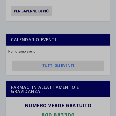
Altri servizi
_ga
Questa categoria include tutti i cookie, i domini e i servizi che non
wp-settings-*
PER SAPERNE DI PIÙ
rientrano nelle altre categorie specifiche o che non sono stati
_ga_*
wp-settings-time-*
esplicitamente categorizzati.
jetpackState[message]
Mostra dettagli
CALENDARIO EVENTI
et-saved-post*
wpc*
Non ci sono eventi
TUTTI GLI EVENTI
FARMACI IN ALLATTAMENTO E
GRAVIDANZA
NUMERO VERDE GRATUITO
800.883300