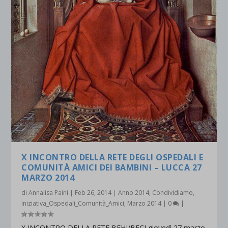
X INCONTRO DELLA RETE DEGLI OSPEDALI E
COMUNITÀ AMICI DEI BAMBINI – LUCCA 27
MARZO 2014
di
Annalisa Paini
|
Feb 26, 2014
|
Anno 2014
,
Condividiamo
,
Iniziativa_Ospedali_Comunità_Amici
,
Marzo 2014
|
0
|
X INCONTRO DELLA RETE BFHI/BFCI giovedì 27 marzo