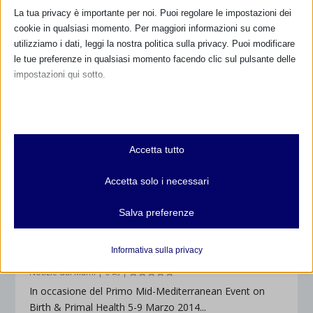
La tua privacy è importante per noi. Puoi regolare le impostazioni dei
cookie in qualsiasi momento. Per maggiori informazioni su come
utilizziamo i dati, leggi la nostra politica sulla privacy. Puoi modificare
le tue preferenze in qualsiasi momento facendo clic sul pulsante delle
impostazioni qui sotto.
Nota che, se scegli di disabilitare alcuni tipi di cookie, questo potrebbe
influire sulla tua esperienza del sito e sui servizi che possiamo offrire.
Essenziali
Accetta tutto
I cookie e i servizi essenziali abilitano le funzioni di base e sono
necessari per il corretto funzionamento del sito web. Questi cookie
Accetta solo i necessari
e servizi non richiedono il consenso dell'utente secondo il GDPR.
Mostra dettagli
Salva preferenze
NASCITA E SALUTE PRIMALE: ALLINEARE
Analitici
FISIOLOGIA, ASSISTENZA, CULTURA
et-editor-available-post-*
I cookie di statistica raccolgono informazioni sull'utilizzo,
Informativa sulla privacy
di
Annalisa Paini
|
Gen 7, 2014
|
Anno 2014
,
Marzo 2014
,
consentendoci di ottenere informazioni su come i visitatori
mhcookie
Notizie dal Mami
|
0
|
interagiscono con il nostro sito web.
wordpress_logged_in_*
In occasione del Primo Mid-Mediterranean Event on
Mostra dettagli
Birth & Primal Health 5-9 Marzo 2014...
wordpress_test_cookie