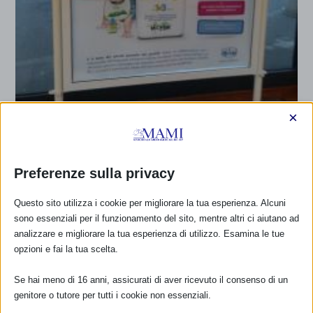
×
Preferenze sulla privacy
LATTI “DI CRESCITA”? NO GRAZIE!
Questo sito utilizza i cookie per migliorare la tua esperienza. Alcuni
di
mami_ec
|
Gen 17, 2014
|
Anno 2014
,
Marzo 2014
,
Notizie
sono essenziali per il funzionamento del sito, mentre altri ci aiutano ad
dal Mami
|
0
|
analizzare e migliorare la tua esperienza di utilizzo. Esamina le tue
È stato recentemente lanciato sul mercato l’ennesimo
opzioni e fai la tua scelta.
latte “di crescita”, Mukki Bimbo, realizzato...
Se hai meno di 16 anni, assicurati di aver ricevuto il consenso di un
PER SAPERNE DI PIÙ
genitore o tutore per tutti i cookie non essenziali.