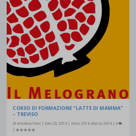
CORSO DI FORMAZIONE “LATTE DI MAMMA”
– TREVISO
di
Annalisa Paini
|
Gen 20, 2014
|
Anno 2014
,
Marzo 2014
|
0
|