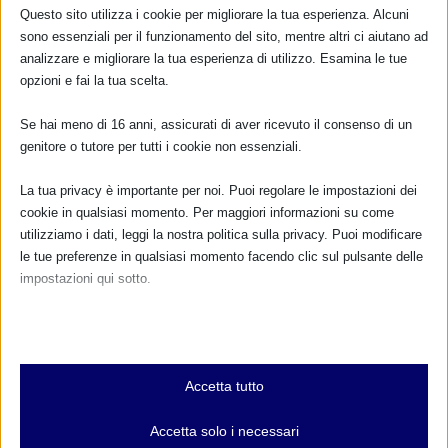
Questo sito utilizza i cookie per migliorare la tua esperienza. Alcuni
sono essenziali per il funzionamento del sito, mentre altri ci aiutano ad
analizzare e migliorare la tua esperienza di utilizzo. Esamina le tue
opzioni e fai la tua scelta.
Se hai meno di 16 anni, assicurati di aver ricevuto il consenso di un
genitore o tutore per tutti i cookie non essenziali.
La tua privacy è importante per noi. Puoi regolare le impostazioni dei
cookie in qualsiasi momento. Per maggiori informazioni su come
utilizziamo i dati, leggi la nostra politica sulla privacy. Puoi modificare
le tue preferenze in qualsiasi momento facendo clic sul pulsante delle
impostazioni qui sotto.
La rivista “Chi” pubblicizza latte artificiale, la
Nota che, se scegli di disabilitare alcuni tipi di cookie, questo potrebbe
rete si ribella
influire sulla tua esperienza del sito e sui servizi che possiamo offrire.
1 Maggio 2013
Essenziali
Accetta tutto
I cookie e i servizi essenziali abilitano le funzioni di base e sono
necessari per il corretto funzionamento del sito web. Questi cookie
Accetta solo i necessari
e servizi non richiedono il consenso dell'utente secondo il GDPR.