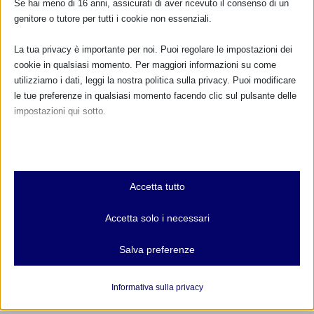
Se hai meno di 16 anni, assicurati di aver ricevuto il consenso di un
genitore o tutore per tutti i cookie non essenziali.
L’allattamento al seno è una priorità, facciamo
La tua privacy è importante per noi. Puoi regolare le impostazioni dei
rispettare le linee guida che già ci sono
cookie in qualsiasi momento. Per maggiori informazioni su come
18 Febbraio 2016
utilizziamo i dati, leggi la nostra politica sulla privacy. Puoi modificare
le tue preferenze in qualsiasi momento facendo clic sul pulsante delle
impostazioni qui sotto.
RISPONDI
Nota che, se scegli di disabilitare alcuni tipi di cookie, questo potrebbe
influire sulla tua esperienza del sito e sui servizi che possiamo offrire.
Essenziali
Accetta tutto
I cookie e i servizi essenziali abilitano le funzioni di base e sono
necessari per il corretto funzionamento del sito web. Questi cookie
Accetta solo i necessari
e servizi non richiedono il consenso dell'utente secondo il GDPR.
Mostra dettagli
Salva preferenze
Analitici
et-editor-available-post-*
I cookie di statistica raccolgono informazioni sull'utilizzo,
Informativa sulla privacy
consentendoci di ottenere informazioni su come i visitatori
mhcookie
interagiscono con il nostro sito web.