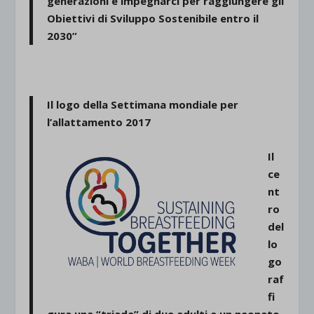
generazioni e impegnarci per raggiungere gli
Obiettivi di Sviluppo Sostenibile entro il
2030”
Il logo della Settimana mondiale per
l’allattamento 2017
I
l
ce
nt
ro
del
lo
go
raf
fi
gura una “triade” di due adulti e un neonato,