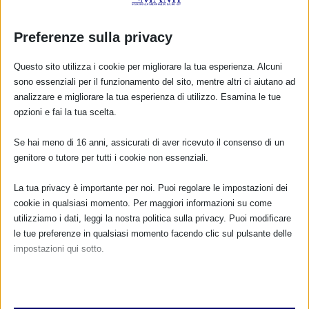
Preferenze sulla privacy
Questo sito utilizza i cookie per migliorare la tua esperienza. Alcuni
sono essenziali per il funzionamento del sito, mentre altri ci aiutano ad
analizzare e migliorare la tua esperienza di utilizzo. Esamina le tue
opzioni e fai la tua scelta.
Se hai meno di 16 anni, assicurati di aver ricevuto il consenso di un
CALENDARIO EVENTI
genitore o tutore per tutti i cookie non essenziali.
Non ci sono eventi
La tua privacy è importante per noi. Puoi regolare le impostazioni dei
cookie in qualsiasi momento. Per maggiori informazioni su come
TUTTI GLI EVENTI
utilizziamo i dati, leggi la nostra politica sulla privacy. Puoi modificare
le tue preferenze in qualsiasi momento facendo clic sul pulsante delle
impostazioni qui sotto.
FARMACI IN ALLATTAMENTO E
Nota che, se scegli di disabilitare alcuni tipi di cookie, questo potrebbe
GRAVIDANZA
influire sulla tua esperienza del sito e sui servizi che possiamo offrire.