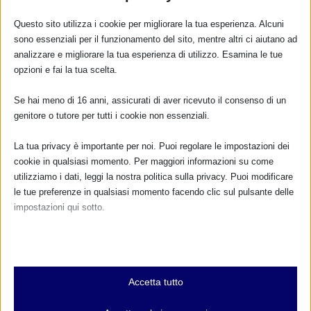
infantile: le prove di efficacia a sostegno di una
pratica antica
Questo sito utilizza i cookie per migliorare la tua esperienza. Alcuni
sono essenziali per il funzionamento del sito, mentre altri ci aiutano ad
3 Ottobre 2013
analizzare e migliorare la tua esperienza di utilizzo. Esamina le tue
opzioni e fai la tua scelta.
Se hai meno di 16 anni, assicurati di aver ricevuto il consenso di un
RISPONDI
genitore o tutore per tutti i cookie non essenziali.
La tua privacy è importante per noi. Puoi regolare le impostazioni dei
cookie in qualsiasi momento. Per maggiori informazioni su come
utilizziamo i dati, leggi la nostra politica sulla privacy. Puoi modificare
le tue preferenze in qualsiasi momento facendo clic sul pulsante delle
impostazioni qui sotto.
Nota che, se scegli di disabilitare alcuni tipi di cookie, questo potrebbe
influire sulla tua esperienza del sito e sui servizi che possiamo offrire.
Essenziali
Accetta tutto
I cookie e i servizi essenziali abilitano le funzioni di base e sono
necessari per il corretto funzionamento del sito web. Questi cookie