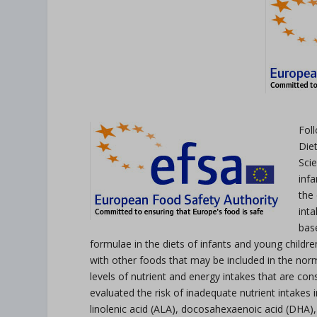
Fol
Diet
Scie
inf
the
int
bas
formulae in the diets of infants and young childr
with other foods that may be included in the norm
levels of nutrient and energy intakes that are co
evaluated the risk of inadequate nutrient intakes i
linolenic acid (ALA), docosahexaenoic acid (DHA),