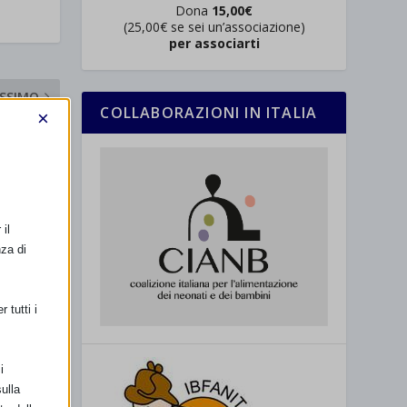
Dona
15,00€
(25,00€ se sei un’associazione)
per associarti
SSIMO
COLLABORAZIONI IN ITALIA
×
Noale (VE)
il
nza di
 tutti i
i
ulla