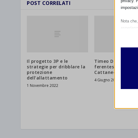
privacy. 
POST CORRELATI
impostazi
Nota che, 
esperienz
Essen
I cooki
funzio
second
Il progetto 3P e le
Timeo Danone et 
strategie per dribblare la
ferentes di Adrian
protezione
Cattaneo
Analit
dell’allattamento
4 Giugno 2009
et-edito
I cooki
1 Novembre 2022
informa
mhcook
wordpre
Altri 
wordpre
_ga
Questa 
catego
wp-sett
_ga_*
wp-sett
jetpack