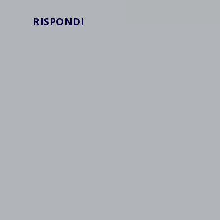
et-save
RISPONDI
wpc*