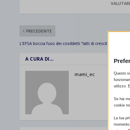
VALUTAR
PRECEDENTE
L’EFSA boccia l’uso dei cosddetti “latti di crescita”
A CURA DI…
Prefe
mami_ec
Questo sit
funzionam
utilizzo. 
Se hai men
cookie no
La tua pr
momento. 