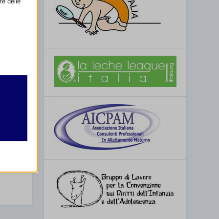
te delle
retto
na
utente
SAM)
re