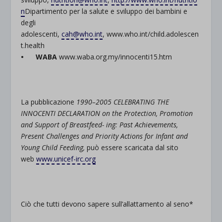
n
Dipartimento per la salute e sviluppo dei bambini e
degli
adolescenti,
cah@who.int
, www.who.int/child.adolescen
t.health
• WABA
www.waba.org.my/innocenti15.htm
La pubblicazione
1990–2005 CELEBRATING THE
INNOCENTI DECLARATION on the Protection, Promotion
and Support of Breastfeed-
ing: Past Achievements,
Present Challenges and Priority Actions for Infant and
Young Child Feeding,
può essere scaricata dal sito
web
www.unicef-irc.org
Ciò che tutti devono sapere sull’allattamento al seno*