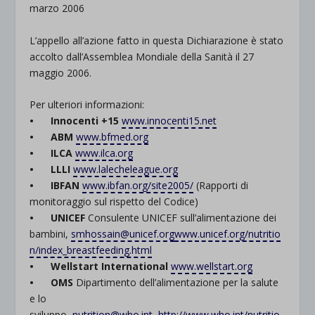
rientrano nelle altre categorie specifiche o che non sono stati
marzo 2006
_ga_*
wp-settings-time-*
esplicitamente categorizzati.
jetpackState[message]
L’appello all’azione fatto in questa Dichiarazione è stato
Mostra dettagli
accolto dall’Assemblea Mondiale della Sanità il 27
maggio 2006.
et-saved-post*
Per ulteriori informazioni:
wpc*
• Innocenti +15
www.innocenti15.net
• ABM
www.bfmed.org
• ILCA
www.ilca.org
• LLLI
www.lalecheleague.org
• IBFAN
www.ibfan.org/site2005/
(Rapporti di
monitoraggio sul rispetto del Codice)
• UNICEF
Consulente UNICEF sull’alimentazione dei
bambini,
smhossain@unicef.org
www.unicef.org/nutritio
n/index_breastfeeding.html
• Wellstart International
www.wellstart.org
• OMS
Dipartimento dell’alimentazione per la salute
e lo
sviluppo,
nutrition@who.int
,
http://www.who.int/nutritio