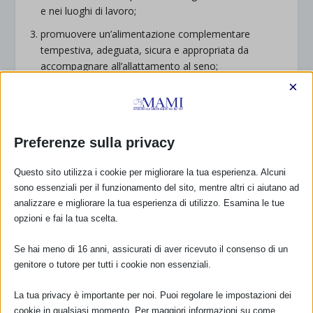
e nei luoghi di lavoro;
promuovere un’alimentazione complementare
tempestiva, adeguata, sicura e appropriata da
accompagnare all’allattamento al seno;
×
offrire orientamento sulle pratiche di alimentazione
dei neonati e dei bambini che si trovino in situazioni
difficili e sul sostegno da dare alle madri, alle famiglie
o ad altri prestatori di cure;
Preferenze sulla privacy
considerare l’eventuale esigenza di nuove leggi o
Questo sito utilizza i cookie per migliorare la tua esperienza. Alcuni
misure d’altro genere da comprendere nel piano
sono essenziali per il funzionamento del sito, mentre altri ci aiutano ad
politico generale per l’alimentazione dei neonati e dei
analizzare e migliorare la tua esperienza di utilizzo. Esamina le tue
bambini, al fine di attuare i principi del Codice
opzioni e fai la tua scelta.
Internazionale sulla Commercializzazione dei Sostituti
del Latte Materno e le conseguenti risoluzioni
Se hai meno di 16 anni, assicurati di aver ricevuto il consenso di un
dell’Assemblea Mondiale della Sanità.
genitore o tutore per tutti i cookie non essenziali.
La tua privacy è importante per noi. Puoi regolare le impostazioni dei
cookie in qualsiasi momento. Per maggiori informazioni su come