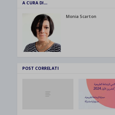
A CURA DI…
et-save
wpc*
Monia Scarton
POST CORRELATI