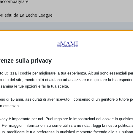
a accompagnare
ibri editi da La Leche League.
tsApp
renze sulla privacy
o utilizza i cookie per migliorare la tua esperienza. Alcuni sono essenziali per 
ento del sito, mentre altri ci aiutano ad analizzare e migliorare la tua esperie
0000.png
Esamina le tue opzioni e fai la tua scelta.
o di 16 anni, assicurati di aver ricevuto il consenso di un genitore o tutore per
n essenziali.
nedì 30 settembre.
ivacy è importante per noi. Puoi regolare le impostazioni dei cookie in qualsias
Per maggiori informazioni su come utilizziamo i dati, leggi la nostra politica s
Puoi modificare le tue preferenze in qualsiasi momento facendo clic sul pulsan