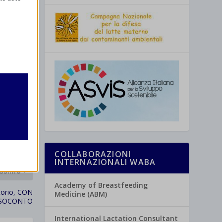
retto
utente
COLLABORAZIONI
INTERNAZIONALI WABA
SSIMO
re
Academy of Breastfeeding
torio, CON
Medicine (ABM)
SOCONTO
International Lactation Consultant