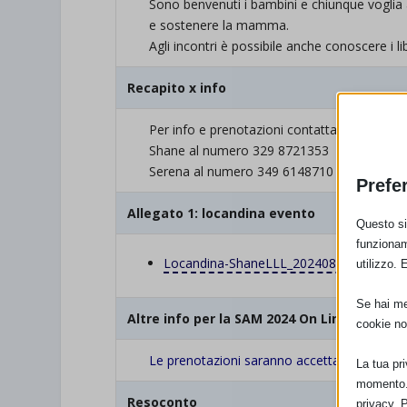
Sono benvenuti i bambini e chiunque vogli
e sostenere la mamma.
Agli incontri è possibile anche conoscere i l
Recapito x info
Per info e prenotazioni contattare via Wha
Shane al numero 329 8721353
Serena al numero 349 6148710
Prefe
Allegato 1: locandina evento
Questo sit
funzionam
Locandina-ShaneLLL_20240830_145148_
utilizzo. 
Se hai men
Altre info per la SAM 2024 On Line con LLL
cookie no
Le prenotazioni saranno accettate entro lu
La tua pr
momento. 
Resoconto
privacy. 