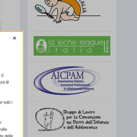
×
il
nza di
 tutti i
i
ulla
te delle