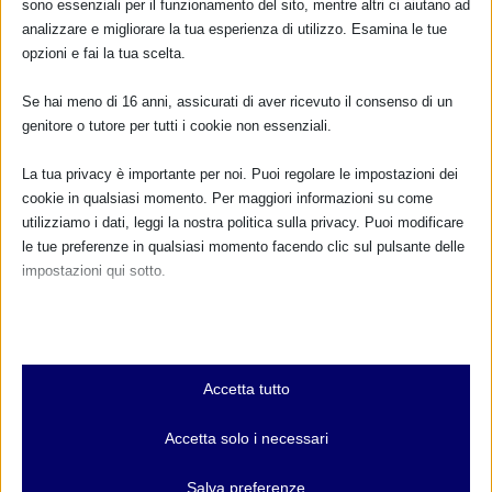
sono essenziali per il funzionamento del sito, mentre altri ci aiutano ad
analizzare e migliorare la tua esperienza di utilizzo. Esamina le tue
opzioni e fai la tua scelta.
Se hai meno di 16 anni, assicurati di aver ricevuto il consenso di un
genitore o tutore per tutti i cookie non essenziali.
La tua privacy è importante per noi. Puoi regolare le impostazioni dei
cookie in qualsiasi momento. Per maggiori informazioni su come
utilizziamo i dati, leggi la nostra politica sulla privacy. Puoi modificare
le tue preferenze in qualsiasi momento facendo clic sul pulsante delle
impostazioni qui sotto.
Nota che, se scegli di disabilitare alcuni tipi di cookie, questo potrebbe
influire sulla tua esperienza del sito e sui servizi che possiamo offrire.
Essenziali
Accetta tutto
I cookie e i servizi essenziali abilitano le funzioni di base e sono
necessari per il corretto funzionamento del sito web. Questi cookie
Accetta solo i necessari
e servizi non richiedono il consenso dell'utente secondo il GDPR.
CALENDARIO EVENTI
Mostra dettagli
Salva preferenze