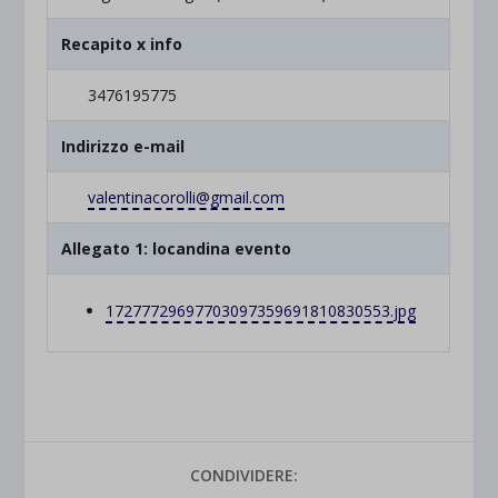
Recapito x info
3476195775
Indirizzo e-mail
valentinacorolli@gmail.com
Allegato 1: locandina evento
172777296977030973596918108305
53.jpg
CONDIVIDERE: