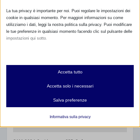
La tua privacy è importante per noi. Puoi regolare le impostazioni dei
cookie in qualsiasi momento. Per maggiori informazioni su come
utilizziamo i dati, leggi la nostra politica sulla privacy. Puoi modificare
le tue preferenze in qualsiasi momento facendo clic sul pulsante delle
impostazioni qui sotto.
SAM 2024 a Parma e provincia con resoconto
Nota che, se scegli di disabilitare alcuni tipi di cookie, questo potrebbe
21 Settembre 2024
influire sulla tua esperienza del sito e sui servizi che possiamo offrire.
Essenziali
Accetta tutto
I cookie e i servizi essenziali abilitano le funzioni di base e sono
necessari per il corretto funzionamento del sito web. Questi cookie
Accetta solo i necessari
e servizi non richiedono il consenso dell'utente secondo il GDPR.
Mostra dettagli
Salva preferenze
Analitici
et-editor-available-post-*
I cookie di statistica raccolgono informazioni sull'utilizzo,
Informativa sulla privacy
consentendoci di ottenere informazioni su come i visitatori
mhcookie
interagiscono con il nostro sito web.
wordpress_logged_in_*
Mostra dettagli