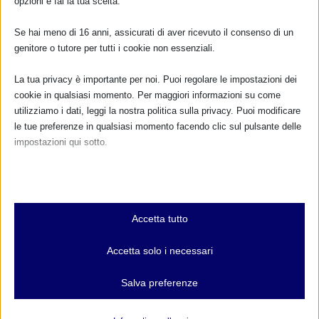
opzioni e fai la tua scelta.
Se hai meno di 16 anni, assicurati di aver ricevuto il consenso di un
genitore o tutore per tutti i cookie non essenziali.
La tua privacy è importante per noi. Puoi regolare le impostazioni dei
cookie in qualsiasi momento. Per maggiori informazioni su come
utilizziamo i dati, leggi la nostra politica sulla privacy. Puoi modificare
le tue preferenze in qualsiasi momento facendo clic sul pulsante delle
impostazioni qui sotto.
Nota che, se scegli di disabilitare alcuni tipi di cookie, questo potrebbe
influire sulla tua esperienza del sito e sui servizi che possiamo offrire.
Essenziali
Accetta tutto
I cookie e i servizi essenziali abilitano le funzioni di base e sono
necessari per il corretto funzionamento del sito web. Questi cookie
Accetta solo i necessari
e servizi non richiedono il consenso dell'utente secondo il GDPR.
Mostra dettagli
Salva preferenze
Analitici
et-editor-available-post-*
I cookie di statistica raccolgono informazioni sull'utilizzo,