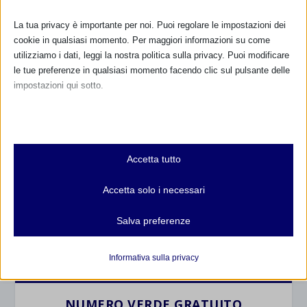
La tua privacy è importante per noi. Puoi regolare le impostazioni dei
cookie in qualsiasi momento. Per maggiori informazioni su come
utilizziamo i dati, leggi la nostra politica sulla privacy. Puoi modificare
le tue preferenze in qualsiasi momento facendo clic sul pulsante delle
impostazioni qui sotto.
Nota che, se scegli di disabilitare alcuni tipi di cookie, questo potrebbe
CALENDARIO EVENTI
influire sulla tua esperienza del sito e sui servizi che possiamo offrire.
Essenziali
Accetta tutto
Non ci sono eventi
I cookie e i servizi essenziali abilitano le funzioni di base e sono
necessari per il corretto funzionamento del sito web. Questi cookie
Accetta solo i necessari
e servizi non richiedono il consenso dell'utente secondo il GDPR.
TUTTI GLI EVENTI
Mostra dettagli
Salva preferenze
Analitici
et-editor-available-post-*
I cookie di statistica raccolgono informazioni sull'utilizzo,
FARMACI IN ALLATTAMENTO E
Informativa sulla privacy
GRAVIDANZA
consentendoci di ottenere informazioni su come i visitatori
mhcookie
interagiscono con il nostro sito web.
wordpress_logged_in_*
NUMERO VERDE GRATUITO
Mostra dettagli