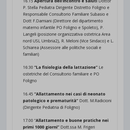
16.15
Apertura dell’incontro e saluti
Dottor
P. Stella Pediatra Dirigente Distretto Foligno e
Responsabile Consultorio Familiare Subasio e
Dott F.Damiani (Direttore del dipartimento
materno infantile PO Foligno e Spoleto), P.
Langeli (posizione organizzativa ostetrica Area
nord USL Umbria2), R. Meloni (Vice Sindaco) e L.
Schiarea (Assessore alle politiche sociali e
familiari)
16:30
“La fisiologia della lattazione”
Le
ostetriche del Consultorio familiare e PO
Foligno
16.45
“Allattamento nei casi di neonato
patologico e prematurità”
Dott. M.Radicioni
(Dirigente Pediatria di Foligno)
17.00 “
Allattamento e buone pratiche nei
primi 1000 giorni”
Dott.ssa M. Frigeri