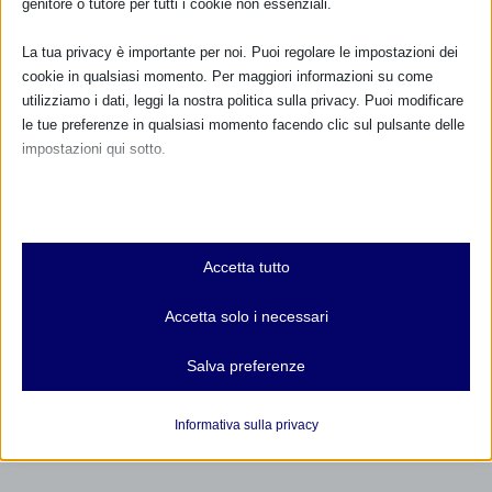
genitore o tutore per tutti i cookie non essenziali.
La tua privacy è importante per noi. Puoi regolare le impostazioni dei
cookie in qualsiasi momento. Per maggiori informazioni su come
utilizziamo i dati, leggi la nostra politica sulla privacy. Puoi modificare
le tue preferenze in qualsiasi momento facendo clic sul pulsante delle
impostazioni qui sotto.
SAM 2024 a Piedicosta- Monterotondo Scalo con
resoconto
Nota che, se scegli di disabilitare alcuni tipi di cookie, questo potrebbe
17 Settembre 2024
influire sulla tua esperienza del sito e sui servizi che possiamo offrire.
Essenziali
Accetta tutto
I cookie e i servizi essenziali abilitano le funzioni di base e sono
necessari per il corretto funzionamento del sito web. Questi cookie
RISPONDI
Accetta solo i necessari
e servizi non richiedono il consenso dell'utente secondo il GDPR.
Mostra dettagli
Salva preferenze
Analitici
et-editor-available-post-*
I cookie di statistica raccolgono informazioni sull'utilizzo,
Informativa sulla privacy
consentendoci di ottenere informazioni su come i visitatori
mhcookie
interagiscono con il nostro sito web.
wordpress_logged_in_*