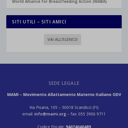
World Alliance for Breastfeeding Action (WABA)
SITI UTILI – SITI AMICI
VAI ALL’ELENCO
SEDE LEGALE
MAMI – Movimento Allattamento Materno Italiano ODV
Via Pisana, 105 – 50018 Scandicci (FI)
email:
info@mami.org
– fax: 055 3906 9711
Codice Fiscale:
94074040489