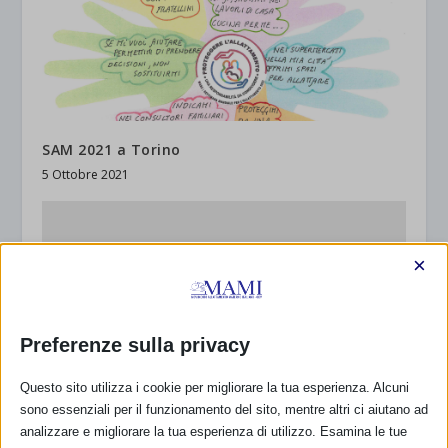
SAM 2021 a Torino
5 Ottobre 2021
×
Preferenze sulla privacy
Questo sito utilizza i cookie per migliorare la tua esperienza. Alcuni
sono essenziali per il funzionamento del sito, mentre altri ci aiutano ad
analizzare e migliorare la tua esperienza di utilizzo. Esamina le tue
SAM 2025 nella provincia del VERBANO – CUSIO –