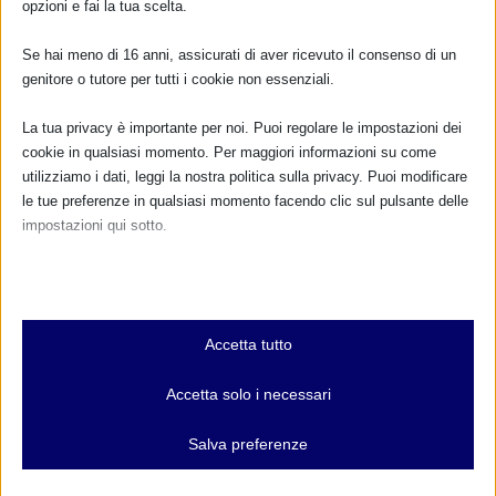
opzioni e fai la tua scelta.
OSSOLA
21 Settembre 2025
Se hai meno di 16 anni, assicurati di aver ricevuto il consenso di un
genitore o tutore per tutti i cookie non essenziali.
La tua privacy è importante per noi. Puoi regolare le impostazioni dei
cookie in qualsiasi momento. Per maggiori informazioni su come
utilizziamo i dati, leggi la nostra politica sulla privacy. Puoi modificare
le tue preferenze in qualsiasi momento facendo clic sul pulsante delle
impostazioni qui sotto.
Nota che, se scegli di disabilitare alcuni tipi di cookie, questo potrebbe
influire sulla tua esperienza del sito e sui servizi che possiamo offrire.
Essenziali
Accetta tutto
SAM 2022 a Ravenna e provincia
I cookie e i servizi essenziali abilitano le funzioni di base e sono
necessari per il corretto funzionamento del sito web. Questi cookie
18 Settembre 2022
Accetta solo i necessari
e servizi non richiedono il consenso dell'utente secondo il GDPR.
Mostra dettagli
Salva preferenze
Analitici
et-editor-available-post-*
I cookie di statistica raccolgono informazioni sull'utilizzo,