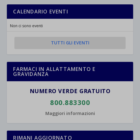
_ga_*
wp-settings-time-*
esplicitamente categorizzati.
CALENDARIO EVENTI
jetpackState[message]
Mostra dettagli
Non ci sono eventi
et-saved-post*
wpc*
TUTTI GLI EVENTI
FARMACI IN ALLATTAMENTO E
GRAVIDANZA
NUMERO VERDE GRATUITO
800.883300
Maggiori informazioni
RIMANI AGGIORNATO