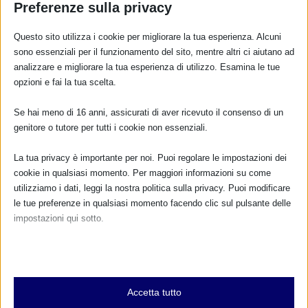
Preferenze sulla privacy
Questo sito utilizza i cookie per migliorare la tua esperienza. Alcuni
sono essenziali per il funzionamento del sito, mentre altri ci aiutano ad
analizzare e migliorare la tua esperienza di utilizzo. Esamina le tue
opzioni e fai la tua scelta.
Se hai meno di 16 anni, assicurati di aver ricevuto il consenso di un
genitore o tutore per tutti i cookie non essenziali.
La tua privacy è importante per noi. Puoi regolare le impostazioni dei
cookie in qualsiasi momento. Per maggiori informazioni su come
SAM 2020 a Bergamo con resoconto
utilizziamo i dati, leggi la nostra politica sulla privacy. Puoi modificare
5 Ottobre 2020
le tue preferenze in qualsiasi momento facendo clic sul pulsante delle
impostazioni qui sotto.
Nota che, se scegli di disabilitare alcuni tipi di cookie, questo potrebbe
RISPONDI
influire sulla tua esperienza del sito e sui servizi che possiamo offrire.
Essenziali
Accetta tutto
I cookie e i servizi essenziali abilitano le funzioni di base e sono