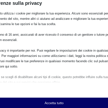
renze sulla privacy
o utilizza i cookie per migliorare la tua esperienza. Alcuni sono essenziali per 
ento del sito, mentre altri ci aiutano ad analizzare e migliorare la tua esperie
Esamina le tue opzioni e fai la tua scelta.
o di 16 anni, assicurati di aver ricevuto il consenso di un genitore o tutore per
E:
n essenziali.
ivacy è importante per noi. Puoi regolare le impostazioni dei cookie in qualsias
Per maggiori informazioni su come utilizziamo i dati, leggi la nostra politica s
Puoi modificare le tue preferenze in qualsiasi momento facendo clic sul pulsan
PRO
oni qui sotto.
Sam 2022 a Caronno Petrusella (VA) con
se scegli di disabilitare alcuni tipi di cookie, questo potrebbe influire sulla tua
a del sito e sui servizi che possiamo offrire.
ziali
e e i servizi essenziali abilitano le funzioni di base e sono necessari per il cor
namento del sito web. Questi cookie e servizi non richiedono il consenso dell'
Accetta tutto
o il GDPR.