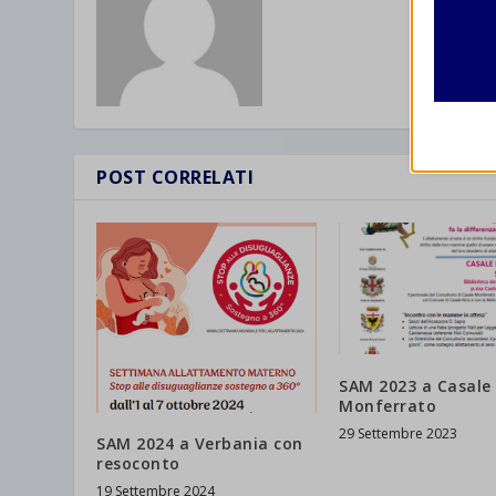
Analit
et-edito
I cooki
informa
mhcook
wordpre
Altri 
POST CORRELATI
wordpre
_ga
Questa 
catego
wp-sett
_ga_*
wp-sett
jetpack
et-save
wpc*
SAM 2023 a Casale
Monferrato
29 Settembre 2023
SAM 2024 a Verbania con
resoconto
19 Settembre 2024