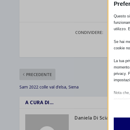
Prefe
Questo sit
funzionam
utilizzo. 
CONDIVIDERE:
Se hai men
VALUTAR
cookie no
La tua pr
momento. 
privacy. 
PRECEDENTE
impostazi
Sam 2022 colle val d’elsa, Siena
Nota che, 
esperienz
A CURA DI…
Essen
I cooki
Daniela Di Sciacca
funzio
second