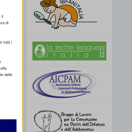
il
nza di
 tutti i
i
ulla
te delle
SSIMO
 resoconto
retto
utente