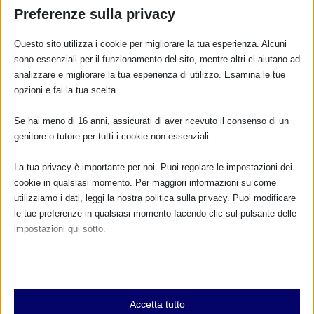
Preferenze sulla privacy
Questo sito utilizza i cookie per migliorare la tua esperienza. Alcuni
sono essenziali per il funzionamento del sito, mentre altri ci aiutano ad
SAM 2025 A CASTELLETTO SOPRA TICINO (NO)
analizzare e migliorare la tua esperienza di utilizzo. Esamina le tue
20 Settembre 2025
opzioni e fai la tua scelta.
Se hai meno di 16 anni, assicurati di aver ricevuto il consenso di un
genitore o tutore per tutti i cookie non essenziali.
RISPONDI
La tua privacy è importante per noi. Puoi regolare le impostazioni dei
cookie in qualsiasi momento. Per maggiori informazioni su come
utilizziamo i dati, leggi la nostra politica sulla privacy. Puoi modificare
le tue preferenze in qualsiasi momento facendo clic sul pulsante delle
impostazioni qui sotto.
Nota che, se scegli di disabilitare alcuni tipi di cookie, questo potrebbe
influire sulla tua esperienza del sito e sui servizi che possiamo offrire.
Essenziali
Accetta tutto
I cookie e i servizi essenziali abilitano le funzioni di base e sono