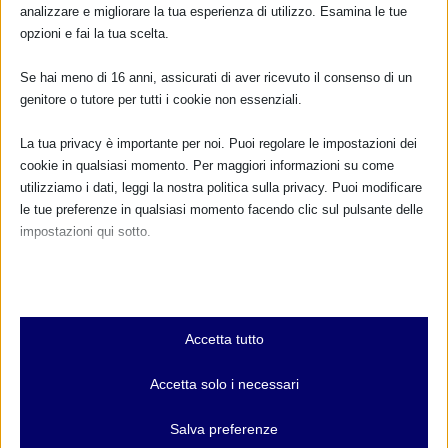
analizzare e migliorare la tua esperienza di utilizzo. Esamina le tue
opzioni e fai la tua scelta.
Se hai meno di 16 anni, assicurati di aver ricevuto il consenso di un
genitore o tutore per tutti i cookie non essenziali.
La tua privacy è importante per noi. Puoi regolare le impostazioni dei
cookie in qualsiasi momento. Per maggiori informazioni su come
utilizziamo i dati, leggi la nostra politica sulla privacy. Puoi modificare
le tue preferenze in qualsiasi momento facendo clic sul pulsante delle
impostazioni qui sotto.
Nota che, se scegli di disabilitare alcuni tipi di cookie, questo potrebbe
influire sulla tua esperienza del sito e sui servizi che possiamo offrire.
Essenziali
Accetta tutto
I cookie e i servizi essenziali abilitano le funzioni di base e sono
necessari per il corretto funzionamento del sito web. Questi cookie
Accetta solo i necessari
e servizi non richiedono il consenso dell'utente secondo il GDPR.
CALENDARIO EVENTI
Mostra dettagli
Salva preferenze