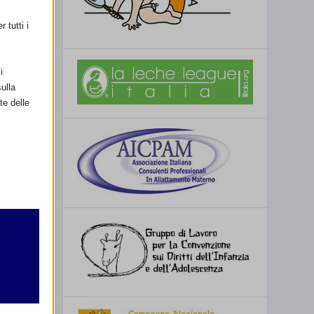
 tutti i
i
ulla
te delle
retto
utente
SSIMO
a Oristano