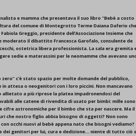
iornalista e mamma che presentava il suo libro “Bebè a costo
cultura del comune di Montegrotto Terme Daiana Daferio ch
e Fabiola Greggio, presidente dell’Associazione Insieme che
re moderato il dibattito Francesca Garofalo, consulente de
ceschi, ostetrica libera professionista. La sala era gremita 
ungere sedie e materassini per le neomamme che avevano un
 zero” c’è stato spazio per molte domande del pubblico,
 in attesa o neogenitori con i loro piccini. Non mancavano
allietato a più riprese la platea impadronendosi del
vabili alle catene di rivendita di usato per bimbi: mille sono 
re cifre astronomiche per il bimbo che sta per nascere. Ma il
uri che nostro figlio abbia bisogno di oggetti? Non sono
 con occhi nuovi al bebè appena nato che bisogni vediamo?
ei genitori per lui, cura e dedizione… niente di tutto ciò s