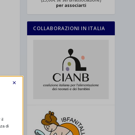
per associarti
COLLABORAZIONI IN ITALIA
×
il
nza di