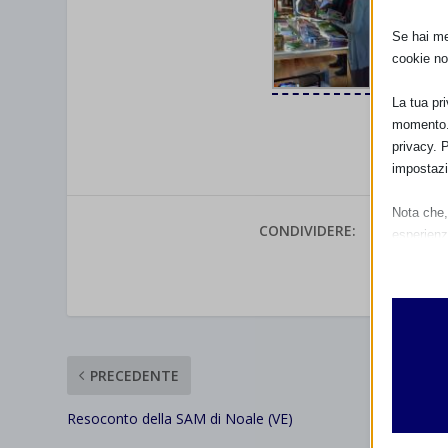
Se hai men
cookie no
La tua pr
momento. 
privacy. 
impostazi
Nota che, 
CONDIVIDERE:
esperienz
Essen
VALUTAR
I cooki
funzio
second
PRECEDENTE
Analit
et-edito
I cooki
Resoconto della SAM di Noale (VE)
informa
mhcook