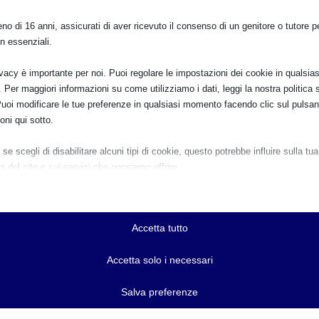
o di 16 anni, assicurati di aver ricevuto il consenso di un genitore o tutore per
n essenziali.
ivacy è importante per noi. Puoi regolare le impostazioni dei cookie in qualsias
Per maggiori informazioni su come utilizziamo i dati, leggi la nostra politica s
Puoi modificare le tue preferenze in qualsiasi momento facendo clic sul pulsan
oni qui sotto.
se scegli di disabilitare alcuni tipi di cookie, questo potrebbe influire sulla tua
a del sito e sui servizi che possiamo offrire.
ziali
E:
e e i servizi essenziali abilitano le funzioni di base e sono necessari per il cor
namento del sito web. Questi cookie e servizi non richiedono il consenso dell'
Accetta tutto
o il GDPR.
Mostra dettagli
Accetta solo i necessari
PRO
ici
r-available-post-*
Salva preferenze
e di statistica raccolgono informazioni sull'utilizzo, consentendoci di ottenere
Resoconto SAM 2013 
zioni su come i visitatori interagiscono con il nostro sito web.
ie