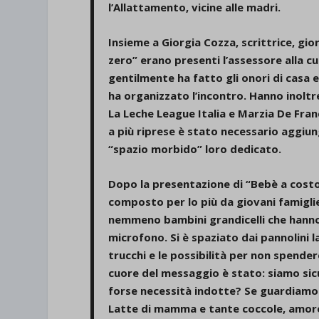
l’Allattamento, vicine alle madri.
Insieme a
Giorgia Cozza
, scrittrice, g
zero” erano presenti l’assessore alla 
gentilmente ha fatto gli onori di casa 
ha organizzato l’incontro. Hanno inolt
La Leche League Italia e Marzia De Fran
a più riprese è stato necessario aggi
“spazio morbido” loro dedicato.
Dopo la presentazione di “Bebè a costo
composto per lo più da giovani famiglie
nemmeno bambini grandicelli che hanno 
microfono. Si è spaziato dai pannolini la
trucchi e le possibilità per non spende
cuore del messaggio è stato: siamo sic
forse necessità indotte? Se guardiamo
Latte di mamma e tante coccole, amore d