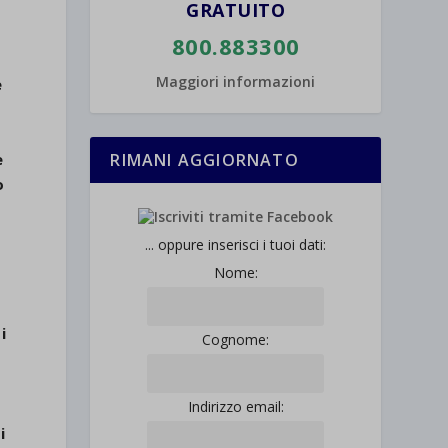
GRATUITO
800.883300
Maggiori informazioni
e
e
RIMANI AGGIORNATO
o
... oppure inserisci i tuoi dati:
Nome:
i
Cognome:
Indirizzo email:
i