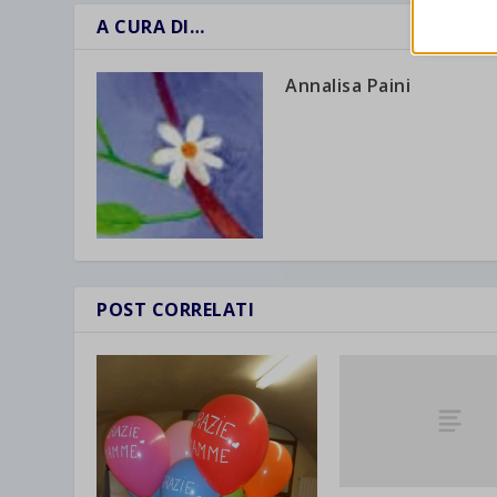
A CURA DI…
wordpre
Altri 
wordpre
_ga
Questa 
Annalisa Paini
catego
wp-sett
_ga_*
wp-sett
jetpack
et-save
wpc*
POST CORRELATI