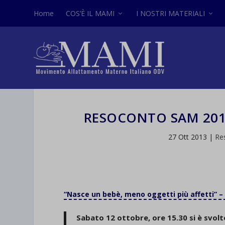
Home
COS’È IL MAMI
I NOSTRI MATERIALI
RESOCONTO SAM 201
27 Ott 2013
|
Re
“Nasce un bebè, meno oggetti più affetti” –
Sabato 12 ottobre, ore 15.30 si è svol