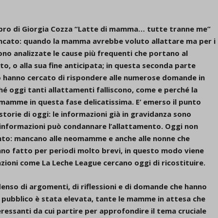
o libro di Giorgia Cozza “Latte di mamma… tutte tranne me”
ancato: quando la mamma avrebbe voluto allattare ma per i
 sono analizzate le cause più frequenti che portano al
to, o alla sua fine anticipata; in questa seconda parte
to hanno cercato di rispondere alle numerose domande in
hé oggi tanti allattamenti falliscono, come e perché la
omamme in questa fase delicatissima. E’ emerso il punto
storie di oggi: le informazioni già in gravidanza sono
 informazioni può condannare l’allattamento. Oggi non
ento: mancano alle neomamme e anche alle nonne che
nno fatto per periodi molto brevi, in questo modo viene
zioni come La Leche League cercano oggi di ricostituire.
denso di argomenti, di riflessioni e di domande che hanno
l pubblico è stata elevata, tante le mamme in attesa che
essanti da cui partire per approfondire il tema cruciale