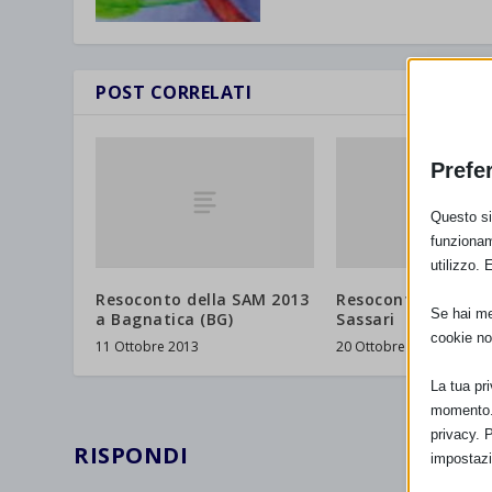
POST CORRELATI
Prefe
Questo sit
funzionam
utilizzo. 
Resoconto della SAM 2013
Resoconto Sam 20
Se hai men
a Bagnatica (BG)
Sassari
cookie no
11 Ottobre 2013
20 Ottobre 2013
La tua pr
momento. 
privacy. 
RISPONDI
impostazi