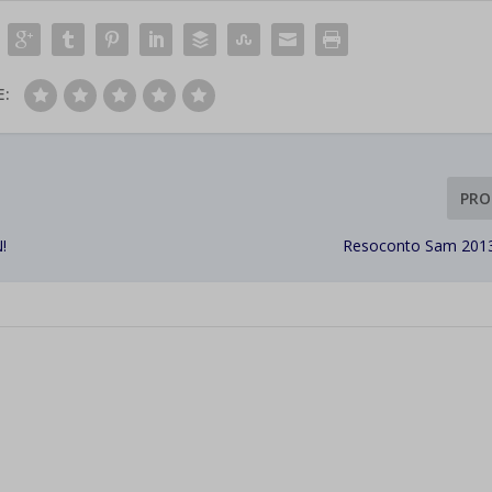
E:
PRO
N!
Resoconto Sam 2013