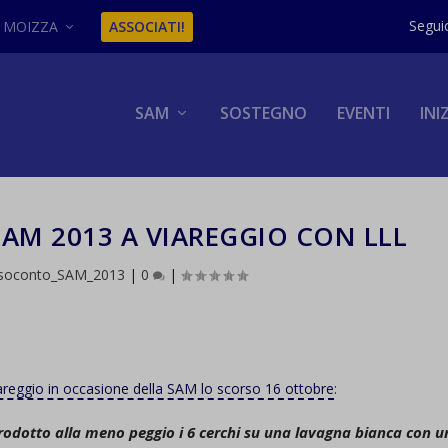
MOIZZA
ASSOCIATI!
SAM
SOSTEGNO
EVENTI
INI
AM 2013 A VIAREGGIO CON LLL
soconto_SAM_2013
|
0
|
iareggio in occasione della SAM lo scorso 16 ottobre
:
prodotto alla meno peggio i 6 cerchi su una lavagna bianca con u