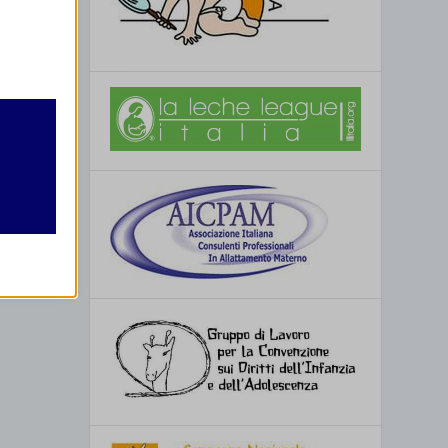
retto
utente
re