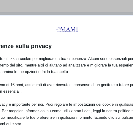
renze sulla privacy
o utilizza i cookie per migliorare la tua esperienza. Alcuni sono essenziali per 
ento del sito, mentre altri ci aiutano ad analizzare e migliorare la tua esperie
Esamina le tue opzioni e fai la tua scelta.
13 a
Resoconto SAM 2013
Resoconto Sam 2013
o di 16 anni, assicurati di aver ricevuto il consenso di un genitore o tutore per
Viterbo
Lecce
n essenziali.
20 Gennaio 2014
16 Ottobre 2013
ivacy è importante per noi. Puoi regolare le impostazioni dei cookie in qualsias
Per maggiori informazioni su come utilizziamo i dati, leggi la nostra politica s
Puoi modificare le tue preferenze in qualsiasi momento facendo clic sul pulsan
oni qui sotto.