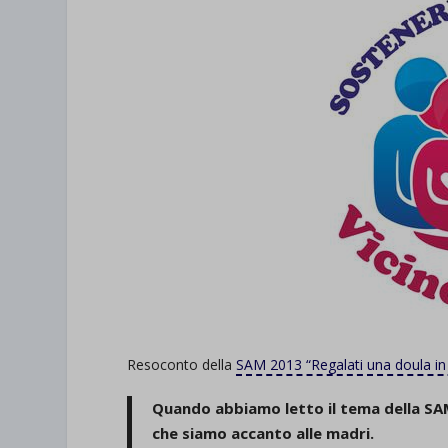
Resoconto della
SAM 2013 “Regalati una doula in
Quando abbiamo letto il tema della SA
che siamo accanto alle madri.