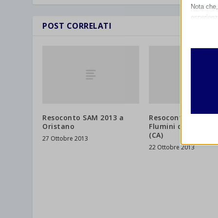
Nota che, 
esperienz
POST CORRELATI
Essen
I cooki
funzio
second
Analit
et-edito
I cooki
informa
Resoconto SAM 2013 a
Resoconto SAM 201
mhcook
Oristano
Flumini di Quartu 
(CA)
wordpre
27 Ottobre 2013
Altri 
22 Ottobre 2013
wordpre
_ga
Questa 
catego
wp-sett
_ga_*
wp-sett
jetpack
et-save