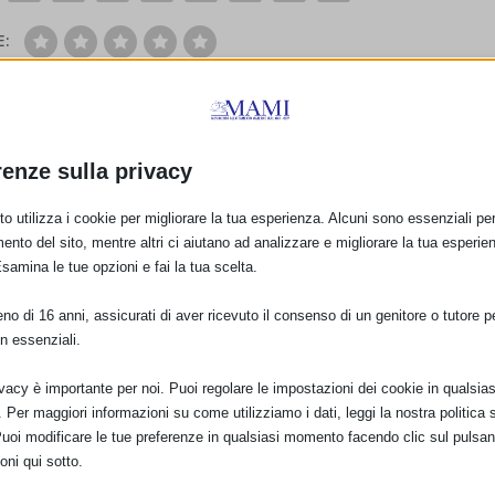
E:
PRO
renze sulla privacy
Il Comitato 
o utilizza i cookie per migliorare la tua esperienza. Alcuni sono essenziali per 
ento del sito, mentre altri ci aiutano ad analizzare e migliorare la tua esperie
Esamina le tue opzioni e fai la tua scelta.
o di 16 anni, assicurati di aver ricevuto il consenso di un genitore o tutore per
n essenziali.
ivacy è importante per noi. Puoi regolare le impostazioni dei cookie in qualsias
Per maggiori informazioni su come utilizziamo i dati, leggi la nostra politica s
Puoi modificare le tue preferenze in qualsiasi momento facendo clic sul pulsan
oni qui sotto.