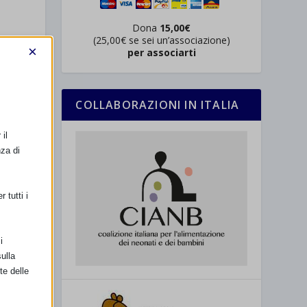
Dona
15,00€
(25,00€ se sei un’associazione)
×
per associarti
SSIMO
COLLABORAZIONI IN ITALIA
di Gestione
il
nza di
 tutti i
i
ulla
te delle