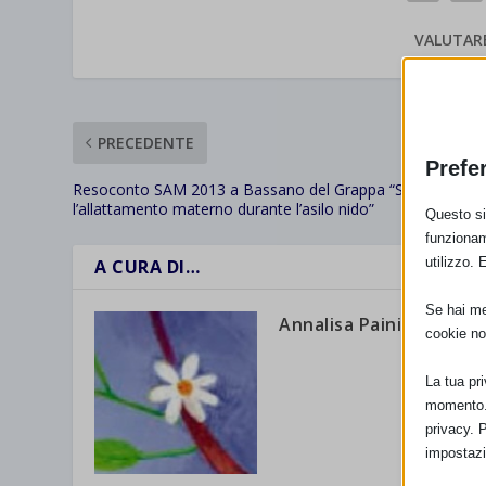
VALUTAR
PRECEDENTE
Prefe
Resoconto SAM 2013 a Bassano del Grappa “Sostenere
l’allattamento materno durante l’asilo nido”
Questo sit
funzionam
utilizzo. 
A CURA DI…
Se hai men
Annalisa Paini
cookie no
La tua pr
momento. 
privacy. 
impostazi