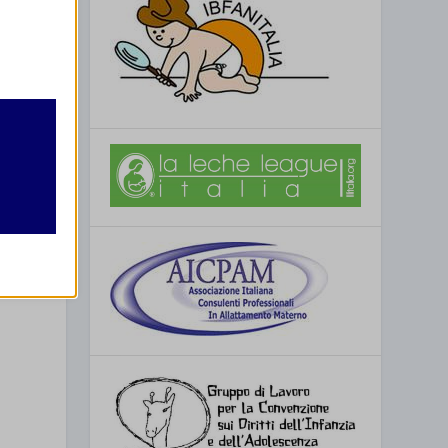
retto
utente
 a
re