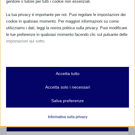
genitore o tutore per tutti i cookie non essenziali.
La tua privacy è importante per noi. Puoi regolare le impostazioni dei
cookie in qualsiasi momento. Per maggiori informazioni su come
utilizziamo i dati, leggi la nostra politica sulla privacy. Puoi modificare
le tue preferenze in qualsiasi momento facendo clic sul pulsante delle
impostazioni qui sotto.
Nota che, se scegli di disabilitare alcuni tipi di cookie, questo potrebbe
influire sulla tua esperienza del sito e sui servizi che possiamo offrire.
CALENDARIO EVENTI
Essenziali
Accetta tutto
I cookie e i servizi essenziali abilitano le funzioni di base e sono
Non ci sono eventi
necessari per il corretto funzionamento del sito web. Questi cookie
Accetta solo i necessari
e servizi non richiedono il consenso dell'utente secondo il GDPR.
TUTTI GLI EVENTI
Mostra dettagli
Salva preferenze
Analitici
et-editor-available-post-*
I cookie di statistica raccolgono informazioni sull'utilizzo,
Informativa sulla privacy
FARMACI IN ALLATTAMENTO E
consentendoci di ottenere informazioni su come i visitatori
mhcookie
GRAVIDANZA
interagiscono con il nostro sito web.
wordpress_logged_in_*