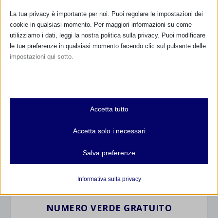
La tua privacy è importante per noi. Puoi regolare le impostazioni dei
cookie in qualsiasi momento. Per maggiori informazioni su come
utilizziamo i dati, leggi la nostra politica sulla privacy. Puoi modificare
le tue preferenze in qualsiasi momento facendo clic sul pulsante delle
impostazioni qui sotto.
Nota che, se scegli di disabilitare alcuni tipi di cookie, questo potrebbe
CALENDARIO EVENTI
influire sulla tua esperienza del sito e sui servizi che possiamo offrire.
Essenziali
Non ci sono eventi
Accetta tutto
I cookie e i servizi essenziali abilitano le funzioni di base e sono
necessari per il corretto funzionamento del sito web. Questi cookie
Accetta solo i necessari
TUTTI GLI EVENTI
e servizi non richiedono il consenso dell'utente secondo il GDPR.
Mostra dettagli
Salva preferenze
Analitici
FARMACI IN ALLATTAMENTO E
et-editor-available-post-*
I cookie di statistica raccolgono informazioni sull'utilizzo,
Informativa sulla privacy
GRAVIDANZA
consentendoci di ottenere informazioni su come i visitatori
mhcookie
interagiscono con il nostro sito web.
NUMERO VERDE GRATUITO
wordpress_logged_in_*
Mostra dettagli