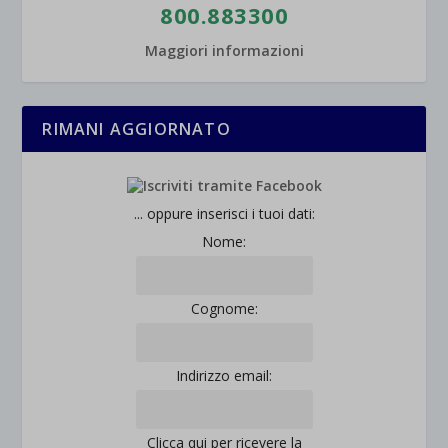
800.883300
wordpress_test_cookie
Altri servizi
_ga
Questa categoria include tutti i cookie, i domini e i servizi che non
wp-settings-*
Maggiori informazioni
rientrano nelle altre categorie specifiche o che non sono stati
_ga_*
wp-settings-time-*
esplicitamente categorizzati.
jetpackState[message]
Mostra dettagli
RIMANI AGGIORNATO
et-saved-post*
wpc*
... oppure inserisci i tuoi dati:
Nome:
Cognome:
Indirizzo email:
Clicca qui per ricevere la