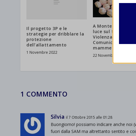
funzio
second
A Montecitorio per
Il progetto 3P e le
Analit
luce sul fenomeno 
strategie per dribblare la
et-edito
Violenza Ostetrica
I cooki
protezione
Comunicato Stamp
dell’allattamento
informa
mhcook
mamme
1 Novembre 2022
22 Novembre 2017
wordpre
Altri 
wordpre
_ga
Questa 
catego
wp-sett
_ga_*
wp-sett
jetpack
1 COMMENTO
et-save
wpc*
Silvia
il 7 Ottobre 2015 alle 01:28
Buongiorno! possiamo indicare anche noi (w
fuori dalla SAM ma altrettanto sentito 