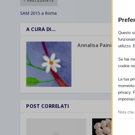
PRECEDENTE
SAM 2015 a Roma
Prefe
A CURA DI…
Questo sit
funzionam
Annalisa Paini
utilizzo. 
Se hai men
cookie no
La tua pr
momento. 
privacy. 
impostazi
POST CORRELATI
Nota che, 
esperienz
Essen
I cooki