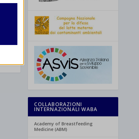
utente
e
r lo
re
COLLABORAZIONI
INTERNAZIONALI WABA
Academy of Breastfeeding
Medicine (ABM)