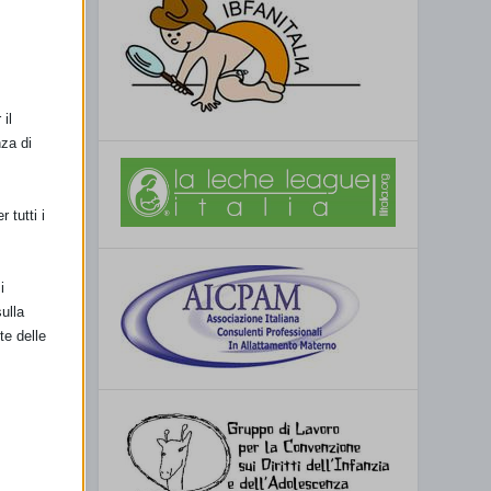
SSIMO
gnola (MO)
il
nza di
 tutti i
i
ulla
te delle
retto