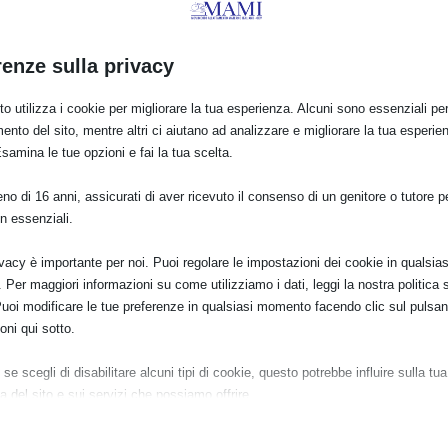
PRO
SAM 2015 a Vi
renze sulla privacy
o utilizza i cookie per migliorare la tua esperienza. Alcuni sono essenziali per 
ento del sito, mentre altri ci aiutano ad analizzare e migliorare la tua esperie
Esamina le tue opzioni e fai la tua scelta.
o di 16 anni, assicurati di aver ricevuto il consenso di un genitore o tutore per
n essenziali.
ivacy è importante per noi. Puoi regolare le impostazioni dei cookie in qualsias
Per maggiori informazioni su come utilizziamo i dati, leggi la nostra politica s
Puoi modificare le tue preferenze in qualsiasi momento facendo clic sul pulsan
oni qui sotto.
se scegli di disabilitare alcuni tipi di cookie, questo potrebbe influire sulla tua
a del sito e sui servizi che possiamo offrire.
ziali
e e i servizi essenziali abilitano le funzioni di base e sono necessari per il cor