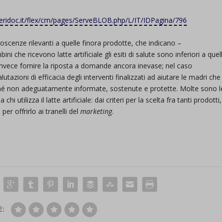
eridoc.it/flex/cm/pages/ServeBLOB.php/L/IT/IDPagina/796
scenze rilevanti a quelle finora prodotte, che indicano –
che ricevono latte artificiale gli esiti di salute sono inferiori a quell
 invece fornire la riposta a domande ancora inevase; nel caso
utazioni di efficacia degli interventi finalizzati ad aiutare le madri che
rché non adeguatamente informate, sostenute e protette. Molte sono l
hi utilizza il latte artificiale: dai criteri per la scelta fra tanti prodotti,
per offrirlo ai tranelli del
marketing
.
E: