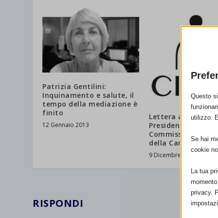
Prefe
Patrizia Gentilini:
Inquinamento e salute, il
Questo sit
tempo della mediazione è
funzionam
finito
Lettera aperta al
utilizzo. 
12 Gennaio 2013
Presidente della V
Commissione Bilan
Se hai men
della Camera, On. M
cookie no
9 Dicembre 2020
La tua pr
momento. 
privacy. 
RISPONDI
impostazi