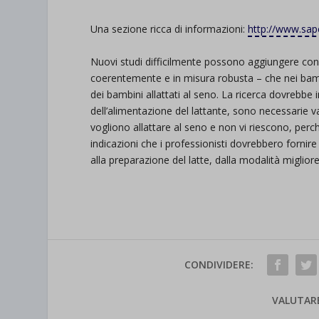
Una sezione ricca di informazioni:
http://www.sap
Nuovi studi difficilmente possono aggiungere cono
coerentemente e in misura robusta – che nei bambini 
dei bambini allattati al seno. La ricerca dovrebbe
dell’alimentazione del lattante, sono necessarie val
vogliono allattare al seno e non vi riescono, pe
indicazioni che i professionisti dovrebbero fornire a c
alla preparazione del latte, dalla modalità migliore 
CONDIVIDERE:
VALUTAR