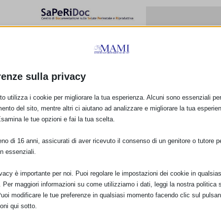
L’applicazione del Codice
Internazionale in Italia
17 Dicembre 2010
renze sulla privacy
Allattamento e nidi
d’infanzia
o utilizza i cookie per migliorare la tua esperienza. Alcuni sono essenziali per 
13 Novembre 2013
ento del sito, mentre altri ci aiutano ad analizzare e migliorare la tua esperie
Esamina le tue opzioni e fai la tua scelta.
cio
o di 16 anni, assicurati di aver ricevuto il consenso di un genitore o tutore per
elilli
n essenziali.
ivacy è importante per noi. Puoi regolare le impostazioni dei cookie in qualsias
Per maggiori informazioni su come utilizziamo i dati, leggi la nostra politica s
Puoi modificare le tue preferenze in qualsiasi momento facendo clic sul pulsan
oni qui sotto.