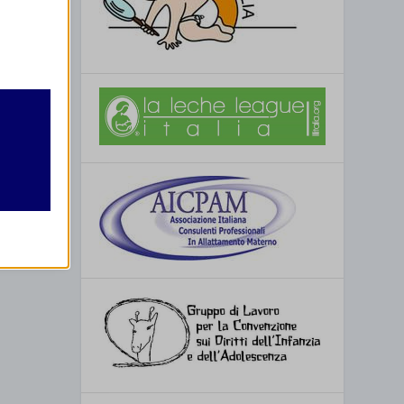
retto
utente
re