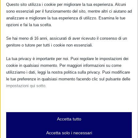
TUTTI GLI EVENTI
Questo sito utilizza i cookie per migliorare la tua esperienza. Alcuni
sono essenziali per il funzionamento del sito, mentre altri ci aiutano ad
analizzare e migliorare la tua esperienza di utilizzo. Esamina le tue
opzioni e fai la tua scelta.
FARMACI IN ALLATTAMENTO E
GRAVIDANZA
Se hai meno di 16 anni, assicurati di aver ricevuto il consenso di un
genitore o tutore per tutti i cookie non essenziali.
NUMERO VERDE GRATUITO
La tua privacy è importante per noi. Puoi regolare le impostazioni dei
800.883300
cookie in qualsiasi momento. Per maggiori informazioni su come
utilizziamo i dati, leggi la nostra politica sulla privacy. Puoi modificare
Maggiori informazioni
le tue preferenze in qualsiasi momento facendo clic sul pulsante delle
impostazioni qui sotto.
RIMANI AGGIORNATO
Nota che, se scegli di disabilitare alcuni tipi di cookie, questo potrebbe
influire sulla tua esperienza del sito e sui servizi che possiamo offrire.
Essenziali
Accetta tutto
I cookie e i servizi essenziali abilitano le funzioni di base e sono
... oppure inserisci i tuoi dati:
necessari per il corretto funzionamento del sito web. Questi cookie
Nome:
Accetta solo i necessari
e servizi non richiedono il consenso dell'utente secondo il GDPR.