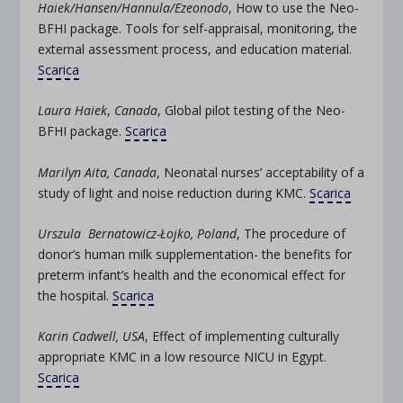
Haiek/Hansen/Hannula/Ezeonodo
, How to use the Neo-
BFHI package. Tools for self-appraisal, monitoring, the
external assessment process, and education material.
Scarica
Laura Haiek
,
Canada
, Global pilot testing of the Neo-
BFHI package.
Scarica
Marilyn Aita, Canada
, Neonatal nurses’ acceptability of a
study of light and noise reduction during KMC.
Scarica
Urszula Bernatowicz-Łojko, Poland
, The procedure of
donor’s human milk supplementation- the benefits for
preterm infant’s health and the economical effect for
the hospital.
Scarica
Karin Cadwell, USA
, Effect of implementing culturally
appropriate KMC in a low resource NICU in Egypt.
Scarica