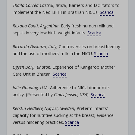
Thaíla Corrêa Castral, Brazil
, Barriers and facilitators to
implement the Neo-BFHI in Brazilian NICUs.
Scarica
Roxana Conti, Argentina
, Early fresh human milk and
sepsis in very low birth weight infants.
Scarica
Riccardo Davanzo, Italy
, Controversies on breastfeeding
and the use of mothers’ milk in the NICU.
Scarica
Ugyen Dorji, Bhutan,
Experience of Kangaroo Mother
Care Unit in Bhutan.
Scarica
Julie Gooding, USA
, Adherence to NICU donor milk
policy. (Presented by
Cindy Jensen, USA
).
Scarica
Kerstin Hedberg Nyqvist, Sweden
, Preterm infants’
capacity for nutritive sucking at the breast; evidence
versus hindering practices.
Scarica