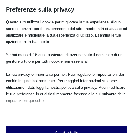
Preferenze sulla privacy
Questo sito utilizza i cookie per migliorare la tua esperienza. Alcuni
sono essenziali per il funzionamento del sito, mentre altri ci aiutano ad
Su Rai Tre si parla del business del latte
artificiale: domenica 12 giugno ore 21.45 a REC
analizzare e migliorare la tua esperienza di utilizzo. Esamina le tue
opzioni e fai la tua scelta.
11 Giugno 2016
Se hai meno di 16 anni, assicurati di aver ricevuto il consenso di un
genitore o tutore per tutti i cookie non essenziali.
La tua privacy è importante per noi. Puoi regolare le impostazioni dei
cookie in qualsiasi momento. Per maggiori informazioni su come
utilizziamo i dati, leggi la nostra politica sulla privacy. Puoi modificare
le tue preferenze in qualsiasi momento facendo clic sul pulsante delle
impostazioni qui sotto.
Nota che, se scegli di disabilitare alcuni tipi di cookie, questo potrebbe
influire sulla tua esperienza del sito e sui servizi che possiamo offrire.
Allattare in Senato: la proposta, la discussione,
Essenziali
il rifiuto
Accetta tutto