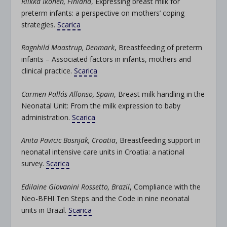
Riikka Ikonen, Finland
, Expressing breast milk for
preterm infants: a perspective on mothers’ coping
strategies.
Scarica
Ragnhild Maastrup, Denmark
, Breastfeeding of preterm
infants – Associated factors in infants, mothers and
clinical practice.
Scarica
Carmen Pallás Allonso, Spain
, Breast milk handling in the
Neonatal Unit: From the milk expression to baby
administration.
Scarica
Anita Pavicic Bosnjak, Croatia
, Breastfeeding support in
neonatal intensive care units in Croatia: a national
survey.
Scarica
Edilaine Giovanini Rossetto, Brazil
, Compliance with the
Neo-BFHI Ten Steps and the Code in nine neonatal
units in Brazil.
Scarica