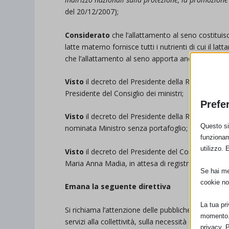
del 20/12/2007);
Considerato
che l’allattamento al seno costituisc
latte materno fornisce tutti i nutrienti di cui il lat
che l’allattamento al seno apporta anche alla salu
Visto
il decreto del Presidente della Repubblica 1
Presidente del Consiglio dei ministri;
Prefe
Visto
il decreto del Presidente della Repubblica 
Questo sit
nominata Ministro senza portafoglio;
funzionam
utilizzo. 
Visto
il decreto del Presidente del Consiglio dei m
Maria Anna Madia, in attesa di registrazione da p
Se hai men
cookie no
Emana la seguente direttiva
La tua pr
Si richiama l’attenzione delle pubbliche amministraz
momento. 
servizi alla collettività, sulla necessità di assu
privacy. 