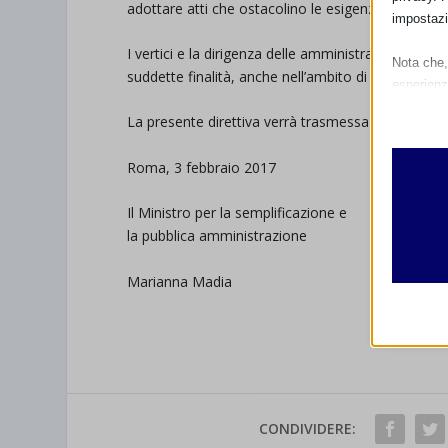
adottare atti che ostacolino le esigenze di allatt
impostazi
I vertici e la dirigenza delle amministrazioni si 
Nota che, 
suddette finalità, anche nell’ambito di organismi co
esperienz
Essen
La presente direttiva verrà trasmessa ai competent
I cooki
funzio
Roma, 3 febbraio 2017
second
Il Ministro per la semplificazione e
la pubblica amministrazione
Analit
et-edito
I cooki
Marianna Madia
informa
mhcook
wordpre
Altri 
wordpre
_ga
Questa 
catego
wp-sett
_ga_*
CONDIVIDERE:
wp-sett
jetpack