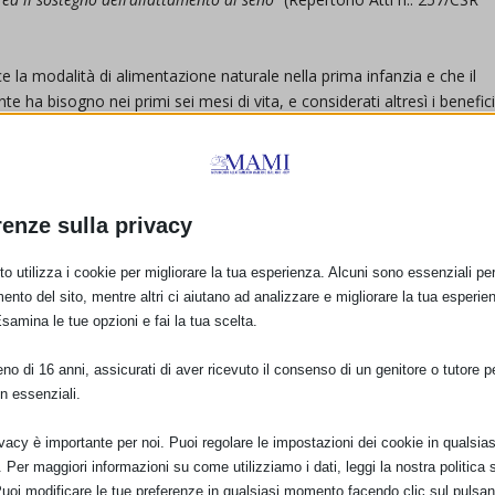
e la modalità di alimentazione naturale nella prima infanzia e che il
tante ha bisogno nei primi sei mesi di vita, e considerati altresì i benefic
te della donna;
2 dicembre 2016 con cui l’on. dott. Paolo Gentiloni Silveri è nominato
renze sulla privacy
del 12 dicembre 2016 con cui l’on. dott.ssa Maria Anna Madia è stata
o utilizza i cookie per migliorare la tua esperienza. Alcuni sono essenziali per 
ento del sito, mentre altri ci aiutano ad analizzare e migliorare la tua esperie
Esamina le tue opzioni e fai la tua scelta.
inistri del 26 gennaio 2017 recante delega di funzioni all’on. dott.ssa
arte degli organi competenti;
o di 16 anni, assicurati di aver ricevuto il consenso di un genitore o tutore per
n essenziali.
ivacy è importante per noi. Puoi regolare le impostazioni dei cookie in qualsias
ioni e dei singoli dipendenti nella propria attività di erogazione dei
Per maggiori informazioni su come utilizziamo i dati, leggi la nostra politica s
mere azioni positive, comportamenti collaborativi o comunque di non
Puoi modificare le tue preferenze in qualsiasi momento facendo clic sul pulsan