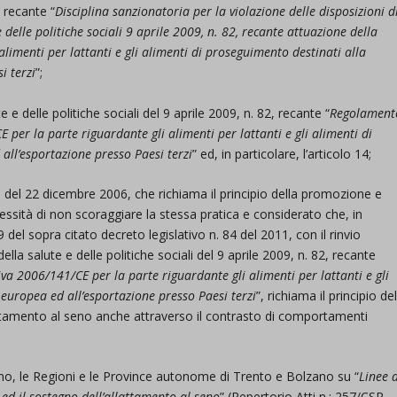
, recante “
Disciplina sanzionatoria per la violazione delle disposizioni d
e delle politiche sociali 9 aprile 2009, n. 82, recante attuazione della
limenti per lattanti e gli alimenti di proseguimento destinati alla
i terzi
”;
e e delle politiche sociali del 9 aprile 2009, n. 82, recante “
Regolament
 per la parte riguardante gli alimenti per lattanti e gli alimenti di
ll’esportazione presso Paesi terzi
” ed, in particolare, l’articolo 14;
del 22 dicembre 2006, che richiama il principio della promozione e
cessità di non scoraggiare la stessa pratica e considerato che, in
9 del sopra citato decreto legislativo n. 84 del 2011, con il rinvio
della salute e delle politiche sociali del 9 aprile 2009, n. 82, recante
va 2006/141/CE per la parte riguardante gli alimenti per lattanti e gli
europea ed all’esportazione presso Paesi terzi
”, richiama il principio de
lattamento al seno anche attraverso il contrasto di comportamenti
rno, le Regioni e le Province autonome di Trento e Bolzano su “
Linee 
 ed il sostegno dell’allattamento al seno
” (Repertorio Atti n.: 257/CSR