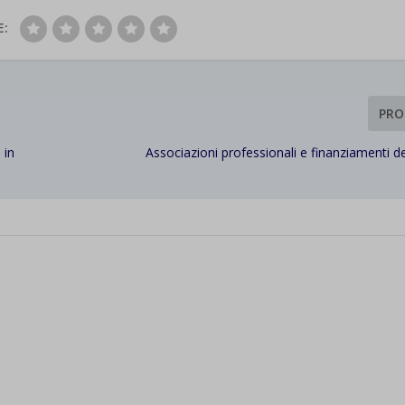
d-post*
E:
PRO
 in
Associazioni professionali e finanziamenti del