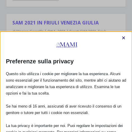
SAM 2021 IN FRIULI VENEZIA GIULIA
di
Monica Garraffa
|
Ott 1, 2021
|
Eventi SAM 2021
,
Friuli
×
Venezia Giulia Notizie
|
0
|
Nome evento Proteggere l’allattamento: una
responsabilità da condividere. Dove cercare sostegno e
informazioni? – Incontro On-Line Promosso da La
Preferenze sulla privacy
Leche League Italia Dal 07/10/2021 al 07/10/2021 Tipo
di evento Evento...
Questo sito utilizza i cookie per migliorare la tua esperienza. Alcuni
sono essenziali per il funzionamento del sito, mentre altri ci aiutano ad
analizzare e migliorare la tua esperienza di utilizzo. Esamina le tue
PER SAPERNE DI PIÙ
opzioni e fai la tua scelta.
Se hai meno di 16 anni, assicurati di aver ricevuto il consenso di un
genitore o tutore per tutti i cookie non essenziali.
SAM 2021 A PORDENONE CON RESOCONTO
di
Monica Garraffa
|
Set 25, 2021
|
Eventi SAM 2021
,
Friuli
La tua privacy è importante per noi. Puoi regolare le impostazioni dei
Venezia Giulia Notizie
,
resoconto sam 2021
|
0
|