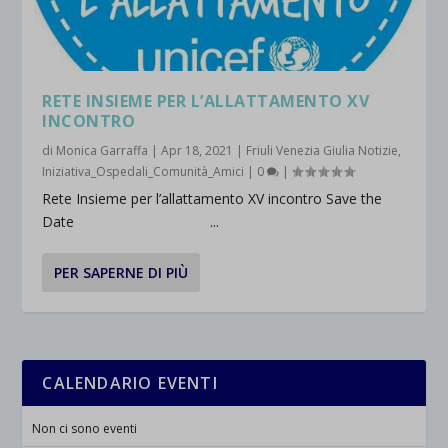
rientrano nelle altre categorie specifiche o che non sono stati
_ga_*
wp-settings-time-*
esplicitamente categorizzati.
jetpackState[message]
Mostra dettagli
RETE INSIEME PER L’ALLATTAMENTO XV
et-saved-post*
INCONTRO
di
Monica Garraffa
|
Apr 18, 2021
|
Friuli Venezia Giulia Notizie
,
wpc*
Iniziativa_Ospedali_Comunità_Amici
|
0
|
Rete Insieme per l’allattamento XV incontro Save the
Date ...
PER SAPERNE DI PIÙ
CALENDARIO EVENTI
Non ci sono eventi