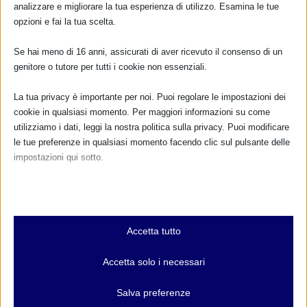
analizzare e migliorare la tua esperienza di utilizzo. Esamina le tue
opzioni e fai la tua scelta.
Se hai meno di 16 anni, assicurati di aver ricevuto il consenso di un
genitore o tutore per tutti i cookie non essenziali.
La tua privacy è importante per noi. Puoi regolare le impostazioni dei
cookie in qualsiasi momento. Per maggiori informazioni su come
utilizziamo i dati, leggi la nostra politica sulla privacy. Puoi modificare
le tue preferenze in qualsiasi momento facendo clic sul pulsante delle
impostazioni qui sotto.
Nota che, se scegli di disabilitare alcuni tipi di cookie, questo potrebbe
influire sulla tua esperienza del sito e sui servizi che possiamo offrire.
Essenziali
Accetta tutto
I cookie e i servizi essenziali abilitano le funzioni di base e sono
necessari per il corretto funzionamento del sito web. Questi cookie
Accetta solo i necessari
e servizi non richiedono il consenso dell'utente secondo il GDPR.
CALENDARIO EVENTI
Mostra dettagli
Salva preferenze
Non ci sono eventi