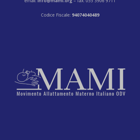
email:
info@mami.org
– fax: 055 3906 9711
Codice Fiscale:
94074040489