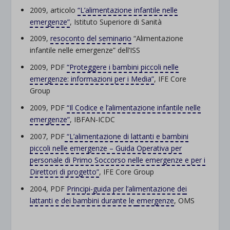
2009, articolo
“L’alimentazione infantile nelle
emergenze”
, Istituto Superiore di Sanità
2009,
resoconto del seminario
“Alimentazione
infantile nelle emergenze” dell’ISS
2009, PDF
“Proteggere i bambini piccoli nelle
emergenze: informazioni per i Media”
, IFE Core
Group
2009, PDF
“Il Codice e l’alimentazione infantile nelle
emergenze”
, IBFAN-ICDC
2007, PDF
“L’alimentazione di lattanti e bambini
piccoli nelle emergenze – Guida Operativa per
personale di Primo Soccorso nelle emergenze e per i
Direttori di progetto”
, IFE Core Group
2004, PDF
Principi-guida per l’alimentazione de
i
lattanti e dei bambini durante le
emergenze
, OMS