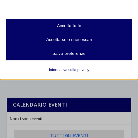
Nota che, se scegli di disabilitare alcuni tipi di cookie, questo potrebbe
influire sulla tua esperienza del sito e sui servizi che possiamo offrire.
Essenziali
Accetta tutto
I cookie e i servizi essenziali abilitano le funzioni di base e sono
necessari per il corretto funzionamento del sito web. Questi cookie
Accetta solo i necessari
e servizi non richiedono il consenso dell'utente secondo il GDPR.
Mostra dettagli
Salva preferenze
Analitici
et-editor-available-post-*
I cookie di statistica raccolgono informazioni sull'utilizzo,
Informativa sulla privacy
consentendoci di ottenere informazioni su come i visitatori
mhcookie
interagiscono con il nostro sito web.
wordpress_logged_in_*
Mostra dettagli
wordpress_test_cookie
Altri servizi
CALENDARIO EVENTI
_ga
Questa categoria include tutti i cookie, i domini e i servizi che non
wp-settings-*
rientrano nelle altre categorie specifiche o che non sono stati
_ga_*
Non ci sono eventi
wp-settings-time-*
esplicitamente categorizzati.
jetpackState[message]
Mostra dettagli
TUTTI GLI EVENTI