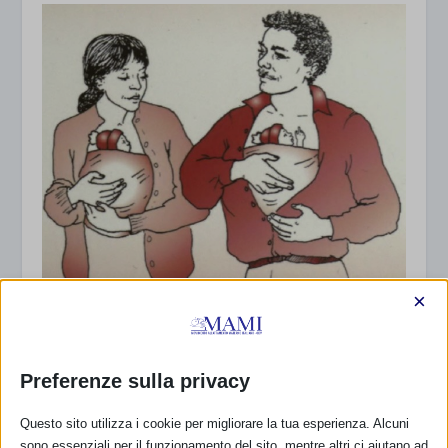
×
Kangaroo Mother Care: 20 years later, and
beyond – Trieste
Preferenze sulla privacy
6 Novembre 2016
Questo sito utilizza i cookie per migliorare la tua esperienza. Alcuni
sono essenziali per il funzionamento del sito, mentre altri ci aiutano ad