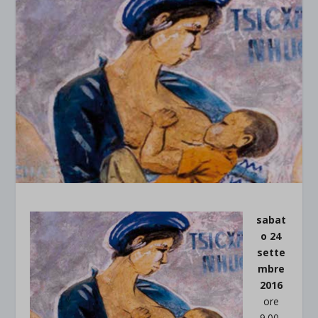
sabat
o 24
sette
mbre
2016
ore
9.00-