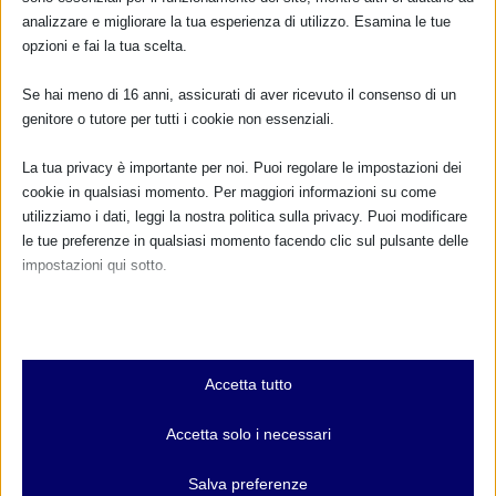
analizzare e migliorare la tua esperienza di utilizzo. Esamina le tue
RISPONDI
opzioni e fai la tua scelta.
Se hai meno di 16 anni, assicurati di aver ricevuto il consenso di un
genitore o tutore per tutti i cookie non essenziali.
La tua privacy è importante per noi. Puoi regolare le impostazioni dei
cookie in qualsiasi momento. Per maggiori informazioni su come
utilizziamo i dati, leggi la nostra politica sulla privacy. Puoi modificare
le tue preferenze in qualsiasi momento facendo clic sul pulsante delle
impostazioni qui sotto.
Nota che, se scegli di disabilitare alcuni tipi di cookie, questo potrebbe
influire sulla tua esperienza del sito e sui servizi che possiamo offrire.
Essenziali
Accetta tutto
I cookie e i servizi essenziali abilitano le funzioni di base e sono
necessari per il corretto funzionamento del sito web. Questi cookie
Accetta solo i necessari
e servizi non richiedono il consenso dell'utente secondo il GDPR.
Mostra dettagli
Salva preferenze