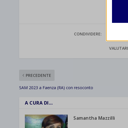
Analit
et-edito
I cooki
informa
mhcook
CONDIVIDERE:
wordpre
Altri 
wordpre
_ga
Questa 
VALUTAR
catego
wp-sett
_ga_*
wp-sett
jetpack
PRECEDENTE
et-save
wpc*
SAM 2023 a Faenza (RA) con resoconto
A CURA DI…
Samantha Mazzilli