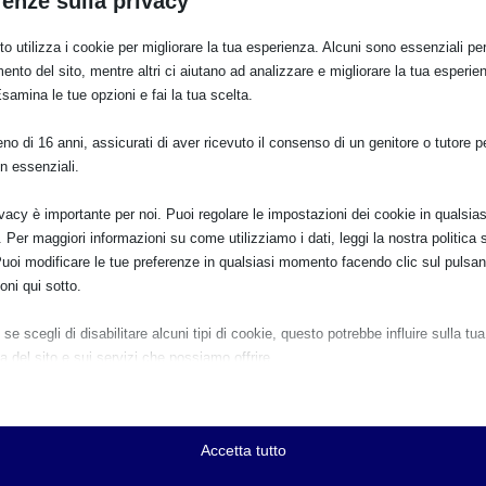
renze sulla privacy
o utilizza i cookie per migliorare la tua esperienza. Alcuni sono essenziali per 
ento del sito, mentre altri ci aiutano ad analizzare e migliorare la tua esperie
Esamina le tue opzioni e fai la tua scelta.
to quando la mamma deve riprendere l’attività lavorativa.
o di 16 anni, assicurati di aver ricevuto il consenso di un genitore o tutore per
n essenziali.
ivacy è importante per noi. Puoi regolare le impostazioni dei cookie in qualsias
Per maggiori informazioni su come utilizziamo i dati, leggi la nostra politica s
Puoi modificare le tue preferenze in qualsiasi momento facendo clic sul pulsan
oni qui sotto.
se scegli di disabilitare alcuni tipi di cookie, questo potrebbe influire sulla tua
a del sito e sui servizi che possiamo offrire.
ziali
e e i servizi essenziali abilitano le funzioni di base e sono necessari per il cor
JPG
namento del sito web. Questi cookie e servizi non richiedono il consenso dell'
Accetta tutto
o il GDPR.