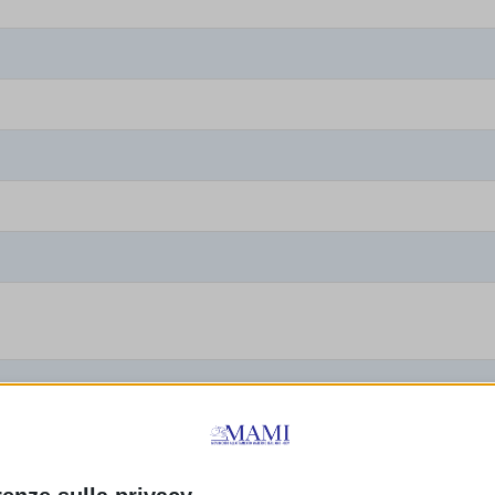
Vita ODV
o