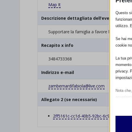
Prefe
Map It
Questo sit
Descrizione dettagliata dell’evento
funzionam
utilizzo. 
Supportare la famiglia a favore l’allattamen
Se hai men
Recapito x info
cookie no
La tua pr
3484733368
momento. 
privacy. 
Indirizzo e-mail
impostazi
zambernardifabiola@live.com
Nota che, 
esperienz
Allegato 2 (se necessario)
Essen
I cooki
2ff5161c-cc1d-40b5-92bc-6c97befbe8c8.
funzio
second