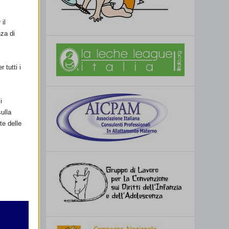
il
nza di
 tutti i
i
ulla
te delle
retto
utente