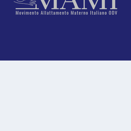
MAMI – Movimento Allattamento Materno Italiano ODV
presso Banca Passadore & C., Filiale di Firenze, via dei
Tornabuoni 15 - 50123 (FI)
IBAN:
IT 10 D 03332 02800 00000 2221218
© 2026 MAMI |