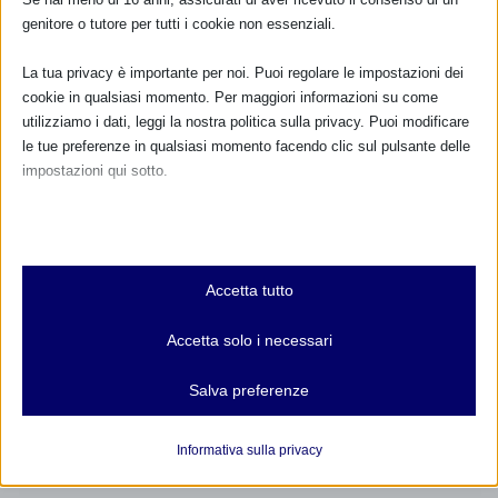
genitore o tutore per tutti i cookie non essenziali.
La tua privacy è importante per noi. Puoi regolare le impostazioni dei
cookie in qualsiasi momento. Per maggiori informazioni su come
utilizziamo i dati, leggi la nostra politica sulla privacy. Puoi modificare
le tue preferenze in qualsiasi momento facendo clic sul pulsante delle
impostazioni qui sotto.
Nota che, se scegli di disabilitare alcuni tipi di cookie, questo potrebbe
influire sulla tua esperienza del sito e sui servizi che possiamo offrire.
Essenziali
Accetta tutto
I cookie e i servizi essenziali abilitano le funzioni di base e sono
necessari per il corretto funzionamento del sito web. Questi cookie
Accetta solo i necessari
e servizi non richiedono il consenso dell'utente secondo il GDPR.
Mostra dettagli
Salva preferenze
Analitici
et-editor-available-post-*
I cookie di statistica raccolgono informazioni sull'utilizzo,
Informativa sulla privacy
consentendoci di ottenere informazioni su come i visitatori
mhcookie
interagiscono con il nostro sito web.