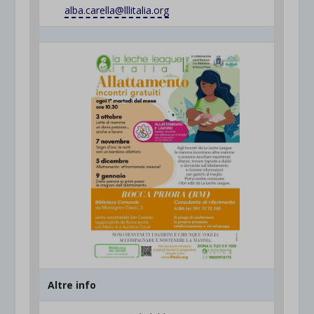
alba.carella@lllitalia.org
Altre info