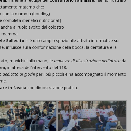
elli
, insieme all’equipe del
Consultorio familiare
, hanno illustrato
llattamento materno che:
d-post*
ato con la mamma (bonding)
 completa (benefici nutrizionali)
e anche al ruolo svolto dal colostro
ella mamma
le Sollecito
si è dato ampio spazio alle attività informative sui
ose, influisce sulla conformazione della bocca, la dentatura e la
rato, manichini alla mano, le
manovre di disostruzione pediatrica
da
ni, in attesa dell’intervento del 118.
 dedicato ai giochi
per i più piccoli e ha accompagnato il momento
mme.
are in fascia
con dimostrazione pratica.