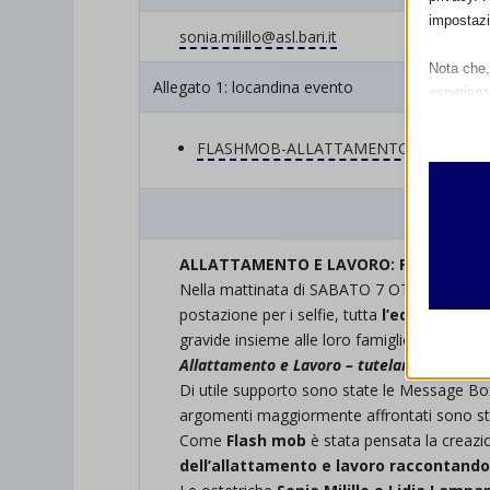
impostazi
sonia.milillo@asl.bari.it
Nota che, 
Allegato 1: locandina evento
esperienz
Essen
I cooki
FLASHMOB-ALLATTAMENTO-2023_GIOV
funzio
second
Resoconto 
Analit
ALLATTAMENTO E LAVORO: FLASHMOB I
et-edito
I cooki
Nella mattinata di SABATO 7 OTTOBRE in piazz
informa
postazione per i selfie, tutta
l’equipe
del
Co
mhcook
gravide insieme alle loro famiglie per riflet
wordpre
Allattamento e Lavoro – tutelare
entrambi 
Altri 
Di utile supporto sono state le Message Box 
wordpre
_ga
Questa 
argomenti maggiormente affrontati sono stat
catego
wp-sett
_ga_*
Come
Flash mob
è stata pensata la creazi
dell’allattamento e lavoro raccontando
wp-sett
jetpack