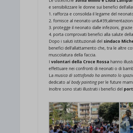
Le ostetriche
Sonia Milillo e Lidia Lampar
e sensibilizzare le donne sui benefici dell’a
et-save
1. rafforza e consolida il legame del neon
wpc*
2. fornisce al neonato un&#39;alimentazione
3. protegge il neonato dalle infezioni, grazi
4. porta comprovati benefici alla salute d
Dopo i saluti istituzionali del
sindaco Miche
benefici dell’allattamento che, tra le altre c
muscolatura della faccia.
I
volontari della Croce Rossa
hanno illust
effettuare nei confronti di neonati o di bambi
La
musica di sottofondo ha animato lo spazio
dedicato a
l body painting
per le future ma
Inoltre sono stati illustrati i benefici del
port