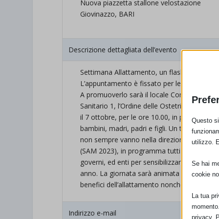
Nuova piazzetta stallone velostazione
Giovinazzo, BARI
Descrizione dettagliata dell’evento
Settimana Allattamento, un flash mob a Gi
L’appuntamento è fissato per le ore 10.00 de
A promuoverlo sarà il locale Consultorio Fam
Prefe
Sanitario 1, l’Ordine delle Ostetriche di Ba
il 7 ottobre, per le ore 10.00, in piazzetta S
Questo sit
bambini, madri, padri e figli. Un tema di gran
funzionam
non sempre vanno nella direzione della tute
utilizzo. 
(SAM 2023), in programma tutti gli anni, ragg
governi, ed enti per sensibilizzare l’opinio
Se hai men
anno. La giornata sarà animata da giochi pe
cookie no
benefici dell’allattamento nonché sulle miglior
La tua pr
momento. 
Indirizzo e-mail
privacy. 