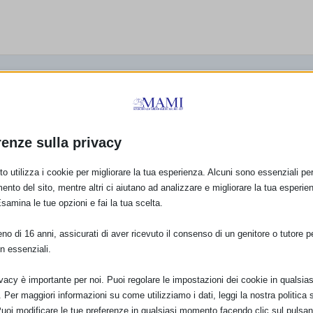
ovinazzo
l 7 ottobre in piazzetta Stallone
iliare con l’Azienda Sanitaria Locale di Bari –Distretto Socio
renze sulla privacy
ri-Bat. L’evento in collaborazione col Comune di Giovinazzo è previsto
tallone, dove si svolgeranno iniziative che coinvolgeranno adulti e
o utilizza i cookie per migliorare la tua esperienza. Alcuni sono essenziali per 
dissima attualità, che tenta di farsi largo nelle politiche sociali che
ento del sito, mentre altri ci aiutano ad analizzare e migliorare la tua esperie
la di queste pratiche. “La Settimana per l’Allattamento Materno”
Esamina le tue opzioni e fai la tua scelta.
ruppa gli sforzi di tutti i promotori dell’allattamento materno, i
ne pubblica e per generare sostegno, utilizzando un tema diverso ogni
o di 16 anni, assicurati di aver ricevuto il consenso di un genitore o tutore per
r bambini e vedrà la presenza di esperti che informeranno sui
n essenziali.
i pratiche affinché possa risultare il più efficace ed utile possibile.
ivacy è importante per noi. Puoi regolare le impostazioni dei cookie in qualsias
Per maggiori informazioni su come utilizziamo i dati, leggi la nostra politica s
Puoi modificare le tue preferenze in qualsiasi momento facendo clic sul pulsan