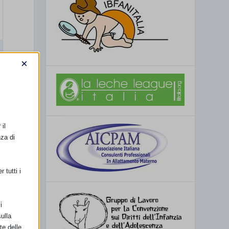
×
il
nza di
 tutti i
i
ulla
te delle