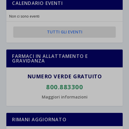
esplicitamente categorizzati.
CALENDARIO EVENTI
jetpackState[message]
Mostra dettagli
Non ci sono eventi
et-saved-post*
TUTTI GLI EVENTI
wpc*
FARMACI IN ALLATTAMENTO E
GRAVIDANZA
NUMERO VERDE GRATUITO
800.883300
Maggiori informazioni
RIMANI AGGIORNATO