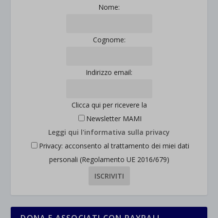
Nome:
Cognome:
Indirizzo email:
Clicca qui per ricevere la
Newsletter MAMI
Leggi qui l'informativa sulla privacy
Privacy: acconsento al trattamento dei miei dati
personali (Regolamento UE 2016/679)