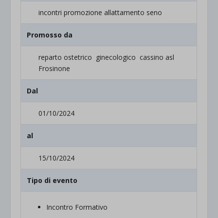
incontri promozione allattamento seno
Promosso da
reparto ostetrico ginecologico cassino asl
Frosinone
Dal
01/10/2024
al
15/10/2024
Tipo di evento
Incontro Formativo