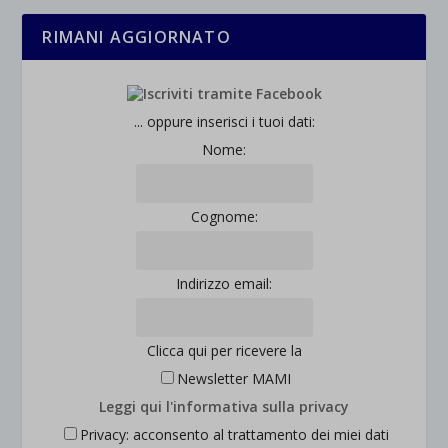
rientrano nelle altre categorie specifiche o che non sono stati
_ga_*
wp-settings-time-*
RIMANI AGGIORNATO
esplicitamente categorizzati.
jetpackState[message]
Mostra dettagli
... oppure inserisci i tuoi dati:
et-saved-post*
Nome:
wpc*
Cognome:
Indirizzo email:
Clicca qui per ricevere la
Newsletter MAMI
Leggi qui l'informativa sulla privacy
Privacy: acconsento al trattamento dei miei dati