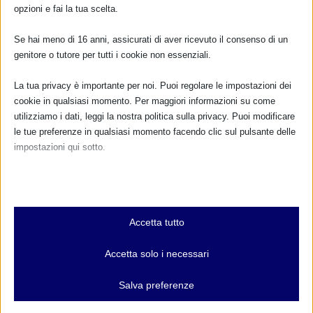
opzioni e fai la tua scelta.
Se hai meno di 16 anni, assicurati di aver ricevuto il consenso di un
genitore o tutore per tutti i cookie non essenziali.
La tua privacy è importante per noi. Puoi regolare le impostazioni dei
cookie in qualsiasi momento. Per maggiori informazioni su come
utilizziamo i dati, leggi la nostra politica sulla privacy. Puoi modificare
le tue preferenze in qualsiasi momento facendo clic sul pulsante delle
impostazioni qui sotto.
Nota che, se scegli di disabilitare alcuni tipi di cookie, questo potrebbe
influire sulla tua esperienza del sito e sui servizi che possiamo offrire.
Essenziali
Accetta tutto
I cookie e i servizi essenziali abilitano le funzioni di base e sono
necessari per il corretto funzionamento del sito web. Questi cookie
CALENDARIO EVENTI
Accetta solo i necessari
e servizi non richiedono il consenso dell'utente secondo il GDPR.
Mostra dettagli
Non ci sono eventi
Salva preferenze
Analitici