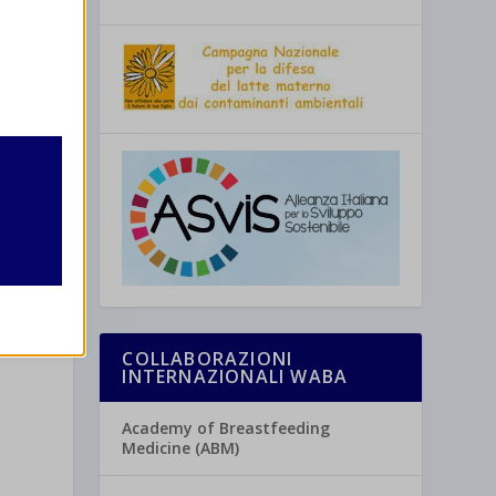
retto
utente
SSIMO
 6 ottobre
COLLABORAZIONI
INTERNAZIONALI WABA
re
Academy of Breastfeeding
Medicine (ABM)