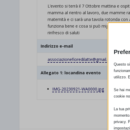
L’evento si terrà il 7 Ottobre mattina e ospi
mamma al rientro al lavoro, due mamme racc
maternità e ci sarà una tavola rotonda con a
funziona bene e cosa si può migliorare nel
rinfresco di saluti
Indirizzo e-mail
Prefe
associazionefioredilatte@gmail.com
Questo sit
funzionam
Allegato 1: locandina evento
utilizzo. 
IMG-20230921-WA0000.jpg
Se hai men
cookie no
La tua pr
momento. 
privacy. 
impostazi