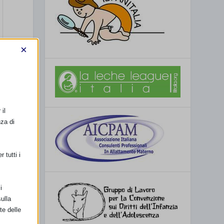
×
il
nza di
 tutti i
i
ulla
te delle