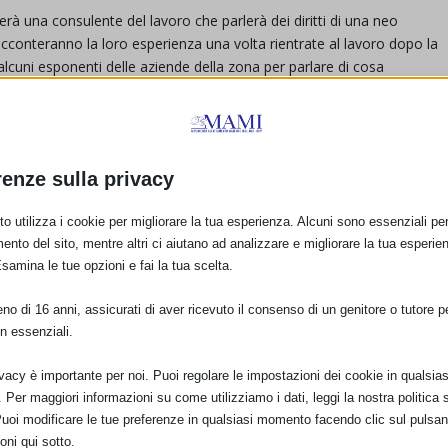
terà una consulente del lavoro che parlerà dei diritti di una neo
onteranno la loro esperienza una volta rientrate al lavoro dopo la
lcuni esponenti delle aziende della zona per parlare di cosa
la zona della Bassa Modenese. In chiusura flashmob allattamento e
renze sulla privacy
o utilizza i cookie per migliorare la tua esperienza. Alcuni sono essenziali per 
ento del sito, mentre altri ci aiutano ad analizzare e migliorare la tua esperie
Esamina le tue opzioni e fai la tua scelta.
o di 16 anni, assicurati di aver ricevuto il consenso di un genitore o tutore per
n essenziali.
ivacy è importante per noi. Puoi regolare le impostazioni dei cookie in qualsias
Per maggiori informazioni su come utilizziamo i dati, leggi la nostra politica s
Puoi modificare le tue preferenze in qualsiasi momento facendo clic sul pulsan
oni qui sotto.