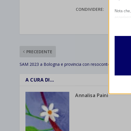
CONDIVIDERE:
Nota che, 
esperienz
VALUTAR
Essen
I cooki
funzio
second
PRECEDENTE
Analit
SAM 2023 a Bologna e provincia con resoconto
et-edito
I cooki
informa
mhcook
A CURA DI…
wordpre
Altri 
Annalisa Paini
wordpre
_ga
Questa 
catego
wp-sett
_ga_*
wp-sett
jetpack
et-save